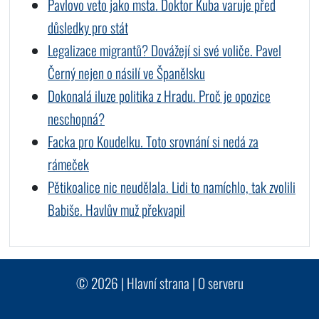
Pavlovo veto jako msta. Doktor Kuba varuje před
důsledky pro stát
Legalizace migrantů? Dovážejí si své voliče. Pavel
Černý nejen o násilí ve Španělsku
Dokonalá iluze politika z Hradu. Proč je opozice
neschopná?
Facka pro Koudelku. Toto srovnání si nedá za
rámeček
Pětikoalice nic neudělala. Lidi to namíchlo, tak zvolili
Babiše. Havlův muž překvapil
© 2026 |
Hlavní strana
|
O serveru