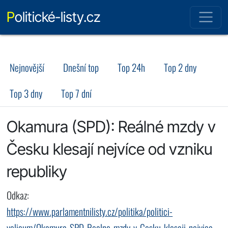
Politické-listy.cz
Nejnovější
Dnešní top
Top 24h
Top 2 dny
Top 3 dny
Top 7 dní
Okamura (SPD): Reálné mzdy v
Česku klesají nejvíce od vzniku
republiky
Odkaz:
https://www.parlamentnilisty.cz/politika/politici-
volicum/Okamura-SPD-Realne-mzdy-v-Cesku-klesaji-nejvice-