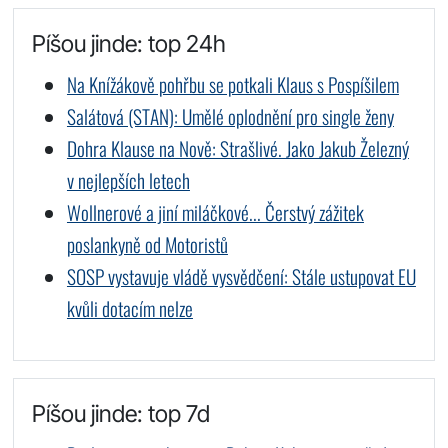
Píšou jinde: top 24h
Na Knížákově pohřbu se potkali Klaus s Pospíšilem
Salátová (STAN): Umělé oplodnění pro single ženy
Dohra Klause na Nově: Strašlivé. Jako Jakub Železný
v nejlepších letech
Wollnerové a jiní miláčkové... Čerstvý zážitek
poslankyně od Motoristů
SOSP vystavuje vládě vysvědčení: Stále ustupovat EU
kvůli dotacím nelze
Píšou jinde: top 7d