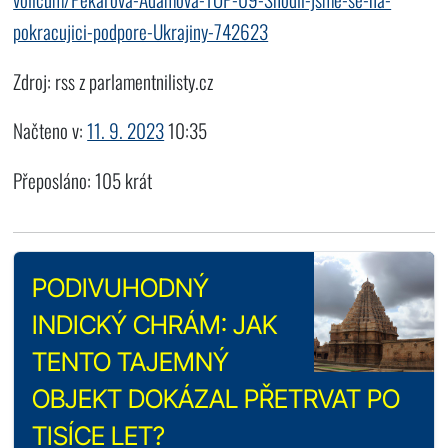
pokracujici-podpore-Ukrajiny-742623
Zdroj: rss z parlamentnilisty.cz
Načteno v:
11. 9. 2023
10:35
Přeposláno: 105 krát
PODIVUHODNÝ
INDICKÝ CHRÁM: JAK
TENTO TAJEMNÝ
OBJEKT DOKÁZAL PŘETRVAT PO
TISÍCE LET?