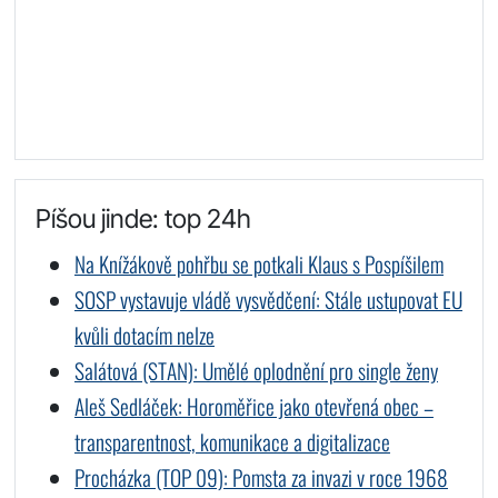
Píšou jinde: top 24h
Na Knížákově pohřbu se potkali Klaus s Pospíšilem
SOSP vystavuje vládě vysvědčení: Stále ustupovat EU
kvůli dotacím nelze
Salátová (STAN): Umělé oplodnění pro single ženy
Aleš Sedláček: Horoměřice jako otevřená obec –
transparentnost, komunikace a digitalizace
Procházka (TOP 09): Pomsta za invazi v roce 1968