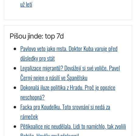
už letí
Píšou jinde: top 7d
Pavlovo veto jako msta. Doktor Kuba varuje před
důsledky pro stát
Legalizace migrantů? Dovážejí si své voliče. Pavel
Černý nejen o násilí ve Španělsku
Dokonalá iluze politika z Hradu. Proč je opozice
neschopná?
Facka pro Koudelku. Toto srovnání si nedá za
rámeček
Pětikoalice nic neudělala. Lidi to namíchlo, tak zvolili
Babiše. Havlův muž překvapil