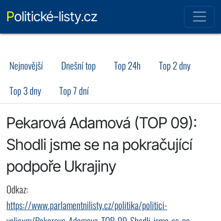
Politické-listy.cz
Nejnovější
Dnešní top
Top 24h
Top 2 dny
Top 3 dny
Top 7 dní
Pekarová Adamová (TOP 09):
Shodli jsme se na pokračující
podpoře Ukrajiny
Odkaz:
https://www.parlamentnilisty.cz/politika/politici-
volicum/Pekarova-Adamova-TOP-09-Shodli-jsme-se-na-