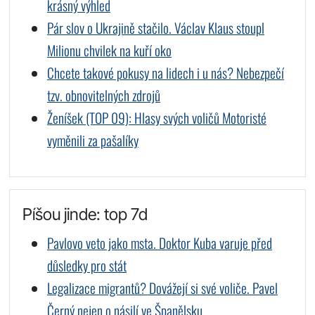
krásný výhled
Pár slov o Ukrajině stačilo. Václav Klaus stoupl
Milionu chvilek na kuří oko
Chcete takové pokusy na lidech i u nás? Nebezpečí
tzv. obnovitelných zdrojů
Ženíšek (TOP 09): Hlasy svých voličů Motoristé
vyměnili za pašalíky
Píšou jinde: top 7d
Pavlovo veto jako msta. Doktor Kuba varuje před
důsledky pro stát
Legalizace migrantů? Dovážejí si své voliče. Pavel
Černý nejen o násilí ve Španělsku