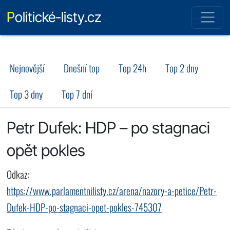
Politické-listy.cz
Nejnovější
Dnešní top
Top 24h
Top 2 dny
Top 3 dny
Top 7 dní
Petr Dufek: HDP – po stagnaci
opět pokles
Odkaz:
https://www.parlamentnilisty.cz/arena/nazory-a-petice/Petr-
Dufek-HDP-po-stagnaci-opet-pokles-745307