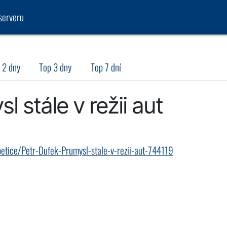
serveru
 2 dny
Top 3 dny
Top 7 dní
l stále v režii aut
petice/Petr-Dufek-Prumysl-stale-v-rezii-aut-744119