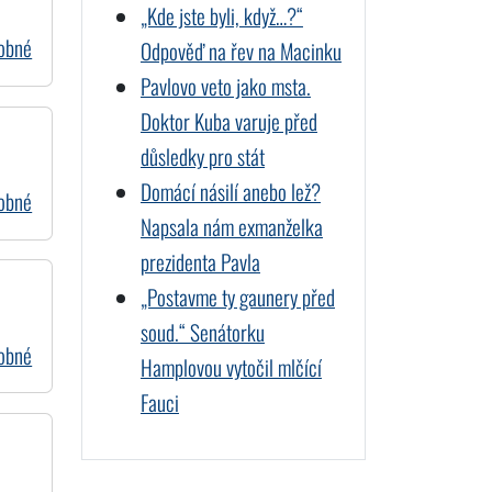
„Kde jste byli, když…?“
dobné
Odpověď na řev na Macinku
Pavlovo veto jako msta.
Doktor Kuba varuje před
důsledky pro stát
Domácí násilí anebo lež?
dobné
Napsala nám exmanželka
prezidenta Pavla
„Postavme ty gaunery před
soud.“ Senátorku
dobné
Hamplovou vytočil mlčící
Fauci