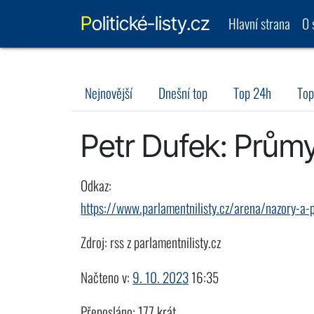
Politické-listy.cz
Hlavní strana
O 
Nejnovější
Dnešní top
Top 24h
Top
Petr Dufek: Průmys
Odkaz:
https://www.parlamentnilisty.cz/arena/nazory-a-
Zdroj: rss z parlamentnilisty.cz
Načteno v:
9. 10. 2023
16:35
Přeposláno: 177 krát