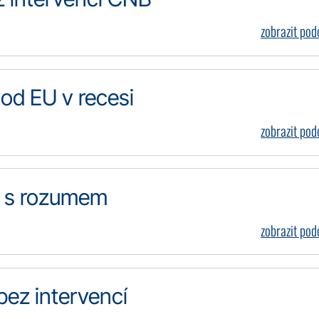
zobrazit po
 od EU v recesi
zobrazit po
jí s rozumem
zobrazit po
bez intervencí