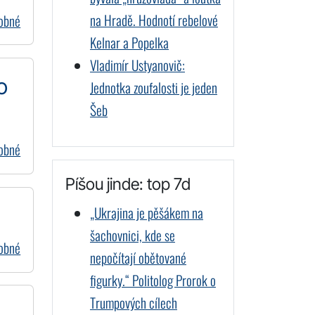
na Hradě. Hodnotí rebelové
dobné
Kelnar a Popelka
Vladimír Ustyanovič:
o
Jednotka zoufalosti je jeden
Šeb
dobné
Píšou jinde: top 7d
„Ukrajina je pěšákem na
šachovnici, kde se
dobné
nepočítají obětované
figurky.“ Politolog Prorok o
Trumpových cílech