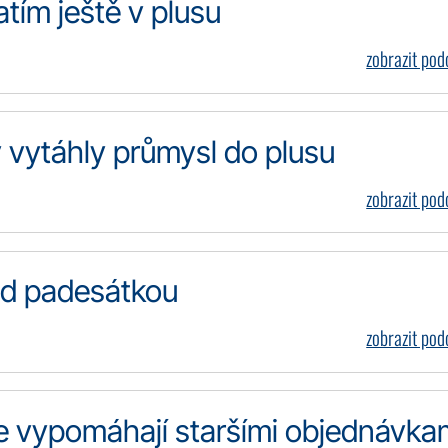
atím ještě v plusu
zobrazit po
 vytáhly průmysl do plusu
zobrazit po
pod padesátkou
zobrazit po
ále vypomáhají staršími objednávka