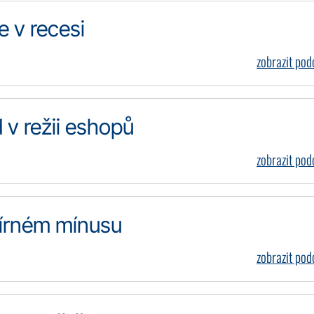
e v recesi
zobrazit po
v režii eshopů
zobrazit po
mírném mínusu
zobrazit po