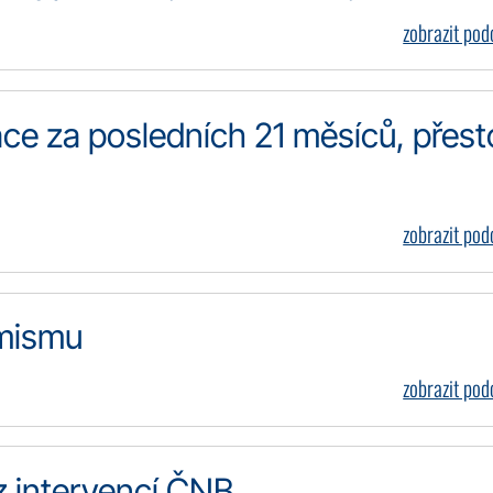
zobrazit po
lace za posledních 21 měsíců, přest
zobrazit po
imismu
zobrazit po
z intervencí ČNB