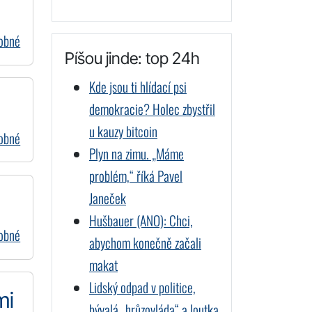
dobné
Píšou jinde: top 24h
Kde jsou ti hlídací psi
demokracie? Holec zbystřil
u kauzy bitcoin
dobné
Plyn na zimu. „Máme
problém,“ říká Pavel
Janeček
Hušbauer (ANO): Chci,
dobné
abychom konečně začali
makat
Lidský odpad v politice,
mi
bývalá „hrůzovláda“ a loutka