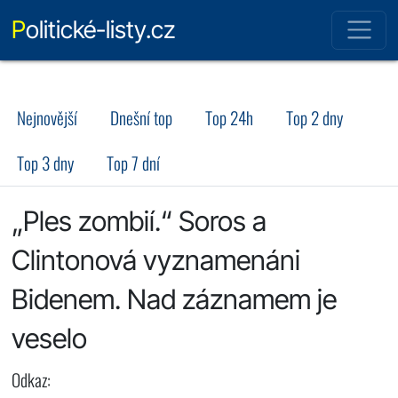
Politické-listy.cz
Nejnovější
Dnešní top
Top 24h
Top 2 dny
Top 3 dny
Top 7 dní
„Ples zombií.“ Soros a
Clintonová vyznamenáni
Bidenem. Nad záznamem je
veselo
Odkaz: