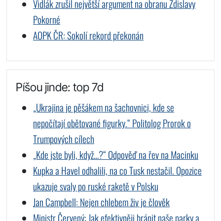
Vidlák zrušil největší argument na obranu Zdislavy
Pokorné
AOPK ČR: Sokolí rekord překonán
Píšou jinde: top 7d
„Ukrajina je pěšákem na šachovnici, kde se
nepočítají obětované figurky.“ Politolog Prorok o
Trumpových cílech
„Kde jste byli, když…?“ Odpověď na řev na Macinku
Kupka a Havel odhalili, na co Tusk nestačil. Opozice
ukazuje svaly po ruské raketě v Polsku
Jan Campbell: Nejen chlebem živ je člověk
Ministr Červený: Jak efektivněji bránit naše parky a