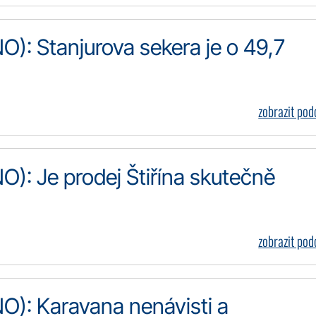
): Stanjurova sekera je o 49,7
zobrazit po
): Je prodej Štiřína skutečně
zobrazit po
): Karavana nenávisti a