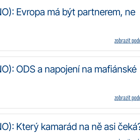
O): Evropa má být partnerem, ne
zobrazit po
O): ODS a napojení na mafiánské
zobrazit po
): Který kamarád na ně asi čeká