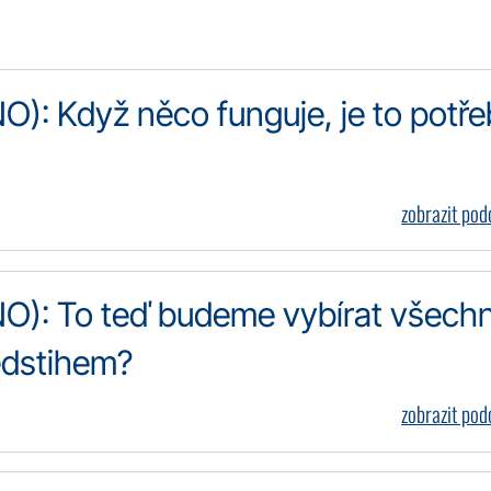
): Když něco funguje, je to potř
zobrazit po
O): To teď budeme vybírat všech
ředstihem?
zobrazit po