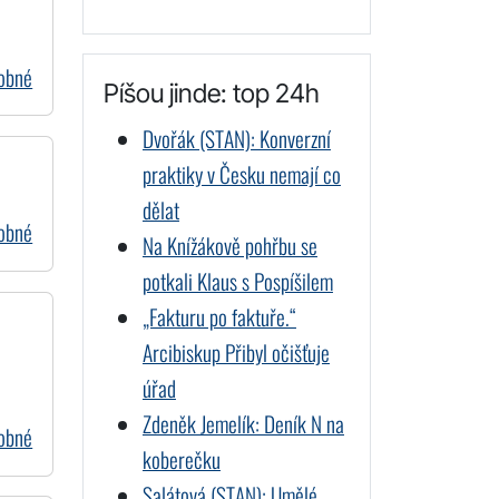
dobné
Píšou jinde: top 24h
Dvořák (STAN): Konverzní
praktiky v Česku nemají co
dělat
dobné
Na Knížákově pohřbu se
potkali Klaus s Pospíšilem
„Fakturu po faktuře.“
Arcibiskup Přibyl očišťuje
úřad
Zdeněk Jemelík: Deník N na
dobné
koberečku
Salátová (STAN): Umělé