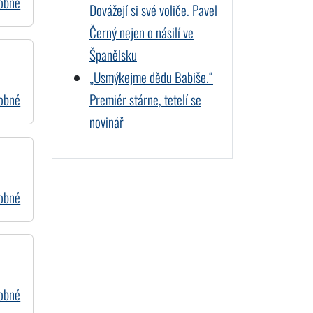
dobné
Dovážejí si své voliče. Pavel
Černý nejen o násilí ve
Španělsku
„Usmýkejme dědu Babiše.“
Premiér stárne, tetelí se
dobné
novinář
dobné
dobné