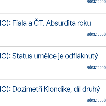
zobrazit po
): Fiala a ČT. Absurdita roku
zobrazit po
): Status umělce je odfláknutý
zobrazit po
: Dozimetří Klondike, díl druhý
zobrazit po