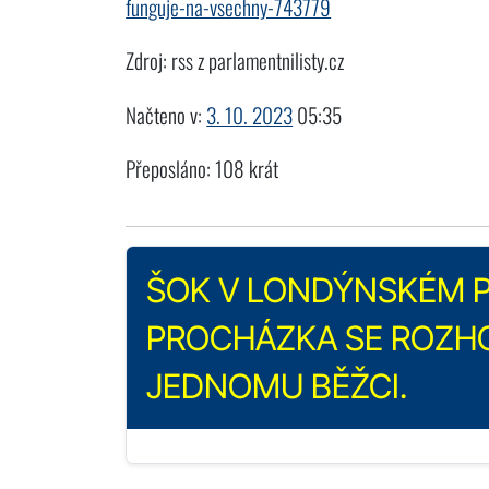
funguje-na-vsechny-743779
Zdroj: rss z parlamentnilisty.cz
Načteno v:
3. 10. 2023
05:35
Přeposláno: 108 krát
ŠOK V LONDÝNSKÉM P
PROCHÁZKA SE ROZH
JEDNOMU BĚŽCI.