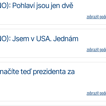
): Pohlaví jsou jen dvě
zobrazit po
NO): Jsem v USA. Jednám
zobrazit po
ačíte teď prezidenta za
zobrazit po