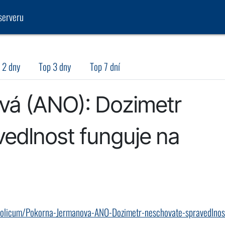
serveru
 2 dny
Top 3 dny
Top 7 dní
vá (ANO): Dozimetr
vedlnost funguje na
ci-volicum/Pokorna-Jermanova-ANO-Dozimetr-neschovate-spravedlnos