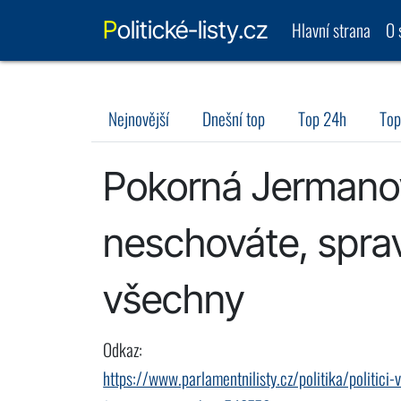
Politické-listy.cz
Hlavní strana
O 
Nejnovější
Dnešní top
Top 24h
Top
Pokorná Jermano
neschováte, spra
všechny
Odkaz:
https://www.parlamentnilisty.cz/politika/politi