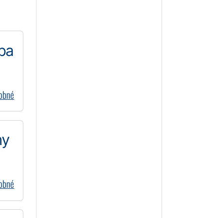
eba
dobné
ny
dobné