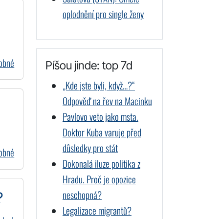
oplodnění pro single ženy
dobné
Píšou jinde: top 7d
„Kde jste byli, když…?“
Odpověď na řev na Macinku
Pavlovo veto jako msta.
Doktor Kuba varuje před
důsledky pro stát
dobné
Dokonalá iluze politika z
Hradu. Proč je opozice
neschopná?
?
Legalizace migrantů?