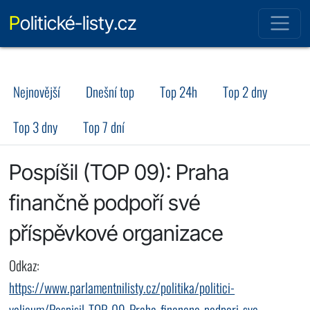
Politické-listy.cz
Nejnovější
Dnešní top
Top 24h
Top 2 dny
Top 3 dny
Top 7 dní
Pospíšil (TOP 09): Praha
finančně podpoří své
příspěvkové organizace
Odkaz:
https://www.parlamentnilisty.cz/politika/politici-
volicum/Pospisil-TOP-09-Praha-financne-podpori-sve-