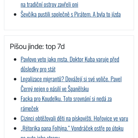
na tradiční ostrov zavřeli oni
Ševčíka pustili společně s Pirátem. A byla to jízda
Píšou jinde: top 7d
Pavlovo veto jako msta. Doktor Kuba varuje před
důsledky pro stát
Legalizace migrantů? Dovážejí si své voliče. Pavel
Černý nejen o násilí ve Španělsku
Facka pro Koudelku. Toto srovnání si nedá za
rámeček
Cizinci obtěžovali děti na pískovišti. Hořovice ve varu
„Rétorika pana Foltýna.“ Vondráček ostře po útoku
na auto jeho strany