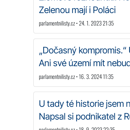
Zelenou mají i Poláci
parlamentnilisty.cz • 24. 1. 2023 21:35
„Dočasný kompromis.“ Uk
Ani své území mít nebu
parlamentnilisty.cz • 16. 3. 2024 11:35
U tady té historie jsem 
Napsal si podnikatel z 
parlamentnilisty.cz • 18. 9. 2023 22:35