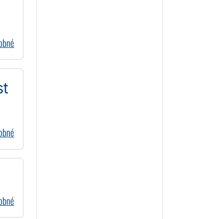
dobné
st
dobné
dobné