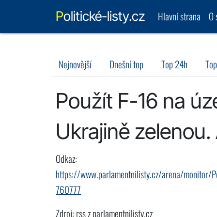
Politické-listy.cz
Hlavní strana
O 
Nejnovější
Dnešní top
Top 24h
Top
Použít F-16 na úz
Ukrajině zelenou.
Odkaz:
https://www.parlamentnilisty.cz/arena/monitor/P
760777
Zdroj: rss z parlamentnilisty.cz