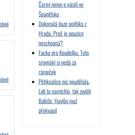
Černý nejen o násilí ve
Španělsku
Dokonalá iluze politika z
dobné
Hradu. Proč je opozice
neschopná?
Facka pro Koudelku. Toto
srovnání si nedá za
rámeček
dobné
Pětikoalice nic neudělala.
Lidi to namíchlo, tak zvolili
Babiše. Havlův muž
překvapil
dobné