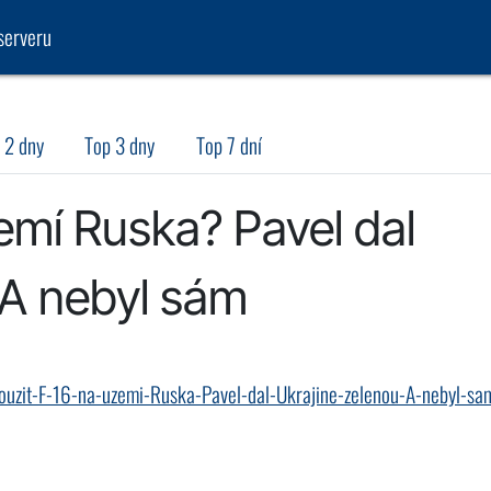
serveru
 2 dny
Top 3 dny
Top 7 dní
emí Ruska? Pavel dal
 A nebyl sám
ouzit-F-16-na-uzemi-Ruska-Pavel-dal-Ukrajine-zelenou-A-nebyl-sa