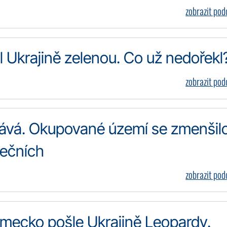
zobrazit po
l Ukrajině zelenou. Co už nedořekl
zobrazit po
rává. Okupované území se zmenšil
rečních
zobrazit po
mecko pošle Ukrajině Leopardy.