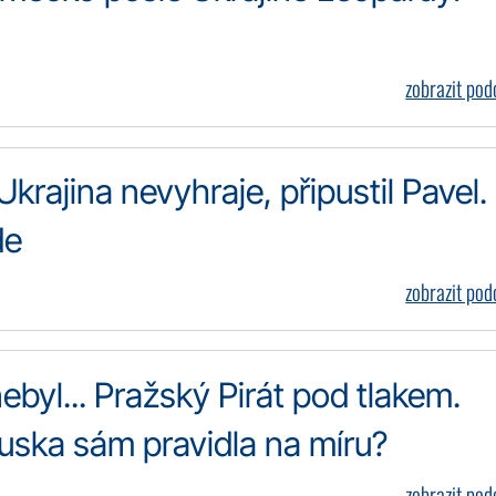
zobrazit po
rajina nevyhraje, připustil Pavel.
de
zobrazit po
nebyl... Pražský Pirát pod tlakem.
Ruska sám pravidla na míru?
zobrazit po