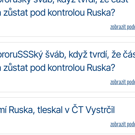
 zůstat pod kontrolou Ruska?
zobrazit po
proruSSSký šváb, když tvrdí, že čá
 zůstat pod kontrolou Ruska?
zobrazit po
mí Ruska, tleskal v ČT Vystrčil
zobrazit po