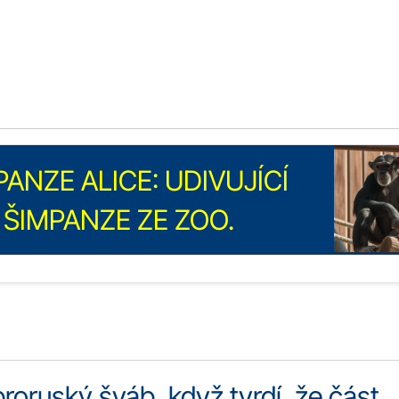
ANZE ALICE: UDIVUJÍCÍ
ŠIMPANZE ZE ZOO.
roruský šváb, když tvrdí, že část