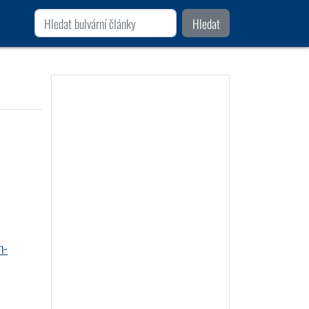
Hledat
m-