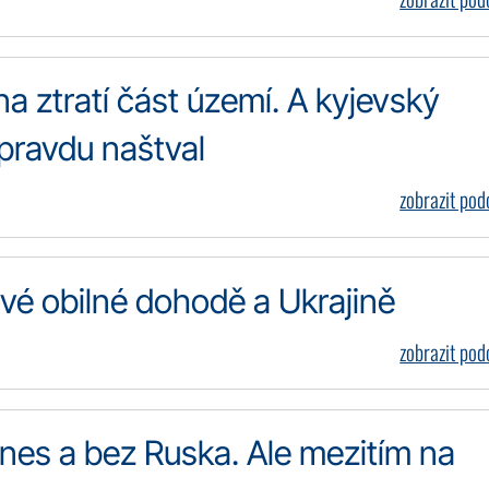
ina ztratí část území. A kyjevský
pravdu naštval
zobrazit po
vé obilné dohodě a Ukrajině
zobrazit po
nes a bez Ruska. Ale mezitím na