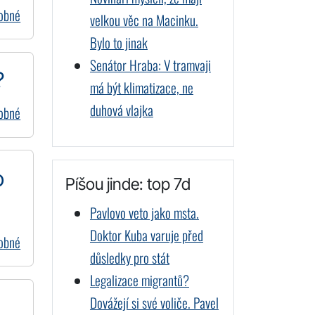
dobné
velkou věc na Macinku.
Bylo to jinak
Senátor Hraba: V tramvaji
?
má být klimatizace, ne
duhová vlajka
dobné
o
Píšou jinde: top 7d
Pavlovo veto jako msta.
Doktor Kuba varuje před
dobné
důsledky pro stát
Legalizace migrantů?
Dovážejí si své voliče. Pavel