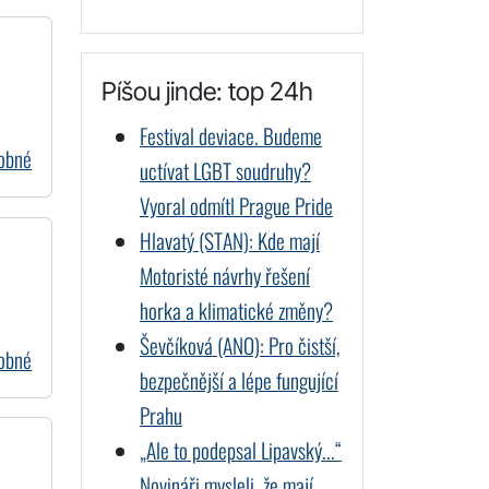
Píšou jinde: top 24h
Festival deviace. Budeme
dobné
uctívat LGBT soudruhy?
Vyoral odmítl Prague Pride
Hlavatý (STAN): Kde mají
Motoristé návrhy řešení
horka a klimatické změny?
Ševčíková (ANO): Pro čistší,
dobné
bezpečnější a lépe fungující
Prahu
„Ale to podepsal Lipavský...“
Novináři mysleli, že mají