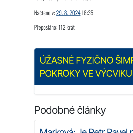
Načteno v:
29. 8. 2024
18:35
Přeposláno: 112 krát
ÚŽASNÉ FYZIČNO ŠIMP
POKROKY VE VÝCVIKU 
Podobné články
Marková: Je Petr Pavel p