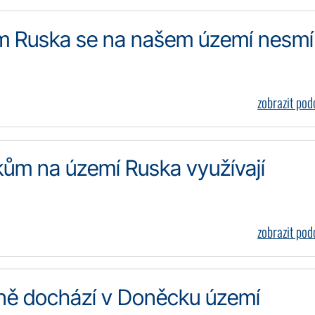
ům Ruska se na našem území nesmí
zobrazit po
okům na území Ruska využívají
zobrazit po
jině dochází v Doněcku území