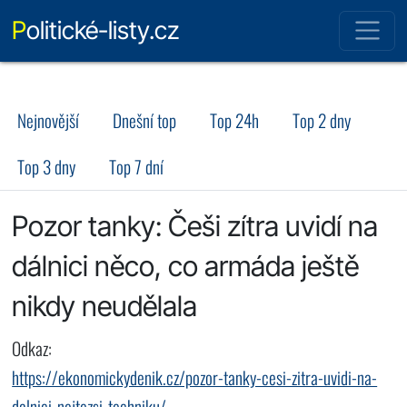
Politické-listy.cz
Nejnovější
Dnešní top
Top 24h
Top 2 dny
Top 3 dny
Top 7 dní
Pozor tanky: Češi zítra uvidí na
dálnici něco, co armáda ještě
nikdy neudělala
Odkaz:
https://ekonomickydenik.cz/pozor-tanky-cesi-zitra-uvidi-na-
dalnici-nejtezsi-techniku/