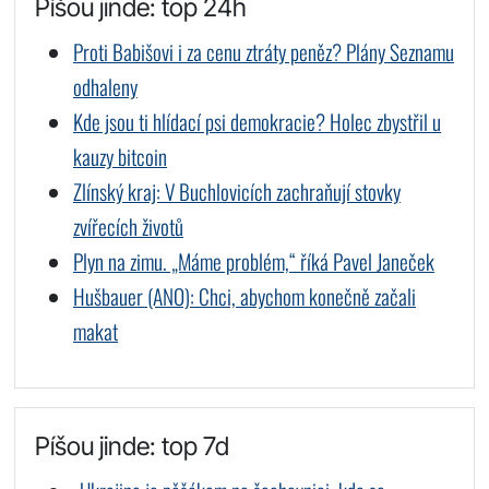
Píšou jinde: top 24h
Proti Babišovi i za cenu ztráty peněz? Plány Seznamu
odhaleny
Kde jsou ti hlídací psi demokracie? Holec zbystřil u
kauzy bitcoin
Zlínský kraj: V Buchlovicích zachraňují stovky
zvířecích životů
Plyn na zimu. „Máme problém,“ říká Pavel Janeček
Hušbauer (ANO): Chci, abychom konečně začali
makat
Píšou jinde: top 7d