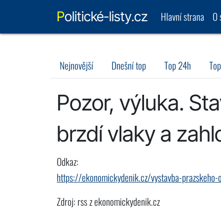
Politické-listy.cz
Hlavní strana
O 
Nejnovější
Dnešní top
Top 24h
Top
Pozor, výluka. S
brzdí vlaky a zahlc
Odkaz:
https://ekonomickydenik.cz/vystavba-prazskeho-ok
Zdroj: rss z ekonomickydenik.cz