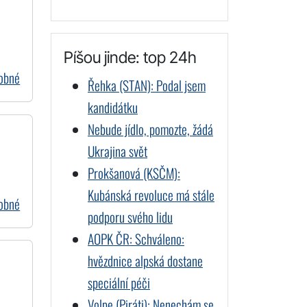
Píšou jinde: top 24h
dobné
Řehka (STAN): Podal jsem
kandidátku
Nebude jídlo, pomozte, žádá
Ukrajina svět
Prokšanová (KSČM):
Kubánská revoluce má stále
dobné
podporu svého lidu
AOPK ČR: Schváleno:
hvězdnice alpská dostane
speciální péči
Volpe (Piráti): Nenechám se