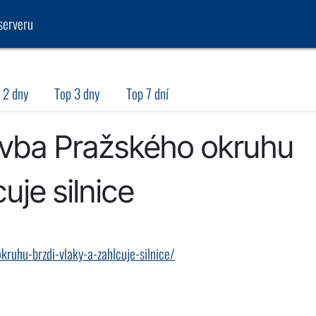
serveru
 2 dny
Top 3 dny
Top 7 dní
tavba Pražského okruhu
uje silnice
ruhu-brzdi-vlaky-a-zahlcuje-silnice/