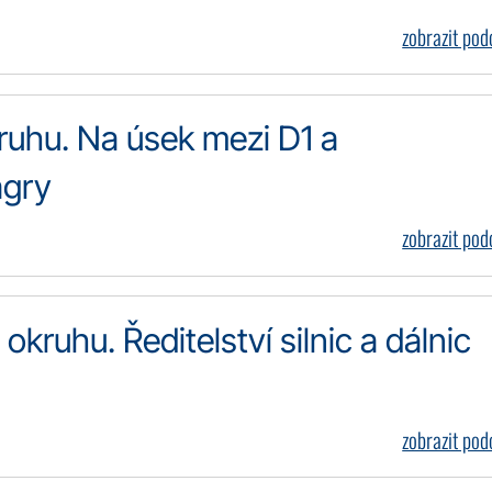
zobrazit po
uhu. Na úsek mezi D1 a
agry
zobrazit po
kruhu. Ředitelství silnic a dálnic
zobrazit po