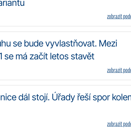
ariantu
zobrazit po
uhu se bude vyvlastňovat. Mezi
 se má začít letos stavět
zobrazit po
nice dál stojí. Úřady řeší spor kol
zobrazit po