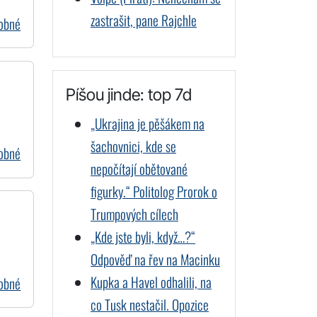
zastrašit, pane Rajchle
dobné
Píšou jinde: top 7d
„Ukrajina je pěšákem na
šachovnici, kde se
dobné
nepočítají obětované
figurky.“ Politolog Prorok o
Trumpových cílech
„Kde jste byli, když…?“
Odpověď na řev na Macinku
Kupka a Havel odhalili, na
dobné
co Tusk nestačil. Opozice