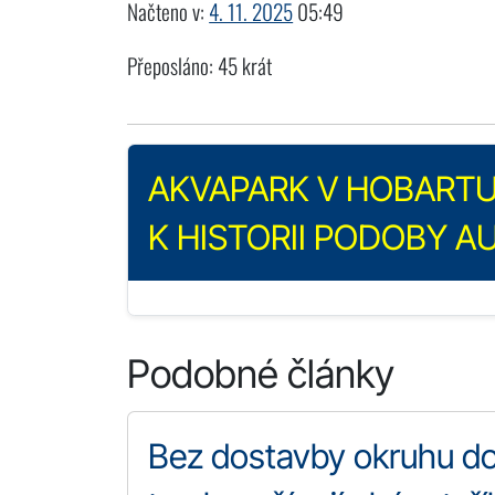
Načteno v:
4. 11. 2025
05:49
Přeposláno: 45 krát
AKVAPARK V HOBARTU:
K HISTORII PODOBY A
Podobné články
Bez dostavby okruhu dop