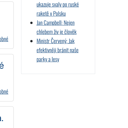
ukazuje svaly po ruské
raketě v Polsku
Jan Campbell: Nejen
chlebem živ je člověk
dobné
Ministr Červený: Jak
efektivněji bránit naše
parky a lesy
é
dobné
.