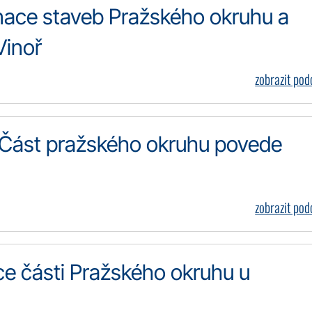
nace staveb Pražského okruhu a
Vinoř
zobrazit po
 Část pražského okruhu povede
zobrazit po
ce části Pražského okruhu u