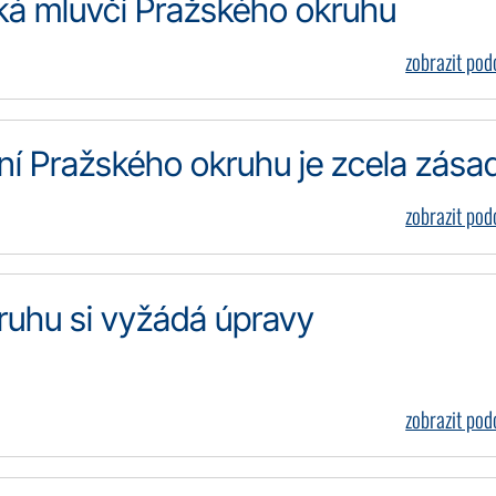
říká mluvčí Pražského okruhu
zobrazit po
í Pražského okruhu je zcela zása
zobrazit po
uhu si vyžádá úpravy
zobrazit po