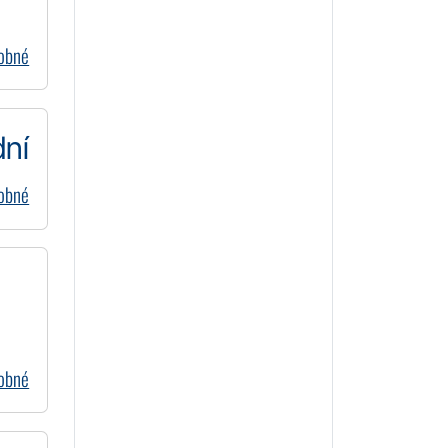
dobné
dní
dobné
dobné