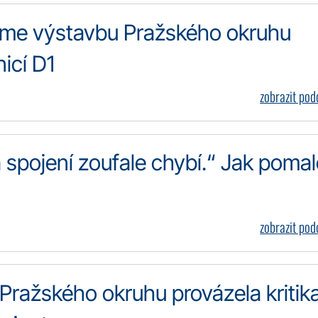
 jsme výstavbu Pražského okruhu
icí D1
zobrazit po
 spojení zoufale chybí.“ Jak pomal
zobrazit po
 Pražského okruhu provázela kritika