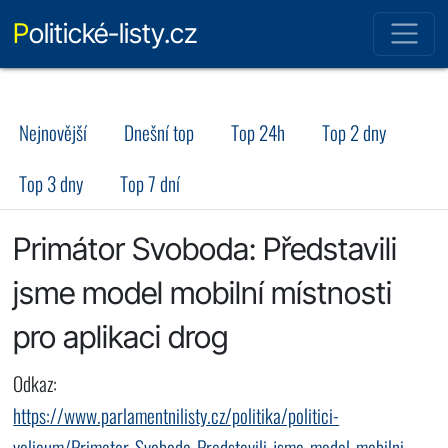
Politické-listy.cz
Nejnovější
Dnešní top
Top 24h
Top 2 dny
Top 3 dny
Top 7 dní
Primátor Svoboda: Představili
jsme model mobilní místnosti
pro aplikaci drog
Odkaz:
https://www.parlamentnilisty.cz/politika/politici-
volicum/Primator-Svoboda-Predstavili-jsme-model-mobilni-