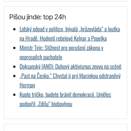
Píšou jinde: top 24h
Lidský odpad v politice, bývalá „hrůzovláda“ a loutka
na Hradě. Hodnotí rebelové Kelnar a Popelka
Ministr Tejc: Stížnost pro porušení zákona v
neprospěch pachatele
Doksanský (ANO): Duhový aktivismus znovu na scéně
„Past na Česko.“ Chystal ji prý Macinkou odstraněný
Herman
Kupte tričko, budete bránit demokracii. Umělec
podpořil „Zdíšu“ biobavlnou