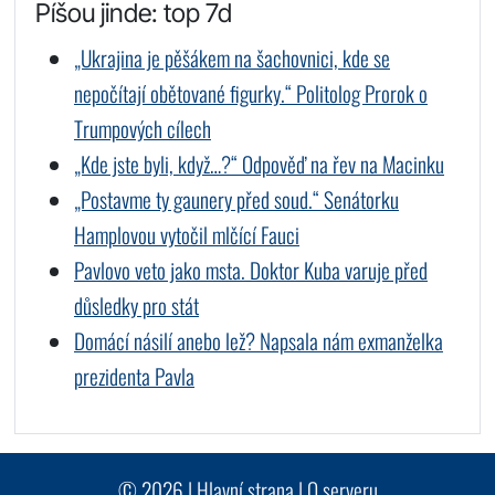
Píšou jinde: top 7d
„Ukrajina je pěšákem na šachovnici, kde se
nepočítají obětované figurky.“ Politolog Prorok o
Trumpových cílech
„Kde jste byli, když…?“ Odpověď na řev na Macinku
„Postavme ty gaunery před soud.“ Senátorku
Hamplovou vytočil mlčící Fauci
Pavlovo veto jako msta. Doktor Kuba varuje před
důsledky pro stát
Domácí násilí anebo lež? Napsala nám exmanželka
prezidenta Pavla
© 2026 |
Hlavní strana
|
O serveru