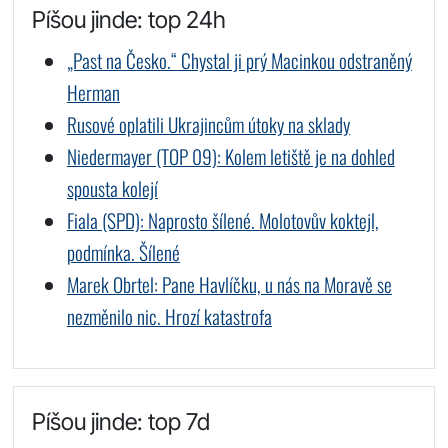
Píšou jinde: top 24h
„Past na Česko.“ Chystal ji prý Macinkou odstraněný
Herman
Rusové oplatili Ukrajincům útoky na sklady
Niedermayer (TOP 09): Kolem letiště je na dohled
spousta kolejí
Fiala (SPD): Naprosto šílené. Molotovův koktejl,
podmínka. Šílené
Marek Obrtel: Pane Havlíčku, u nás na Moravě se
nezměnilo nic. Hrozí katastrofa
Píšou jinde: top 7d