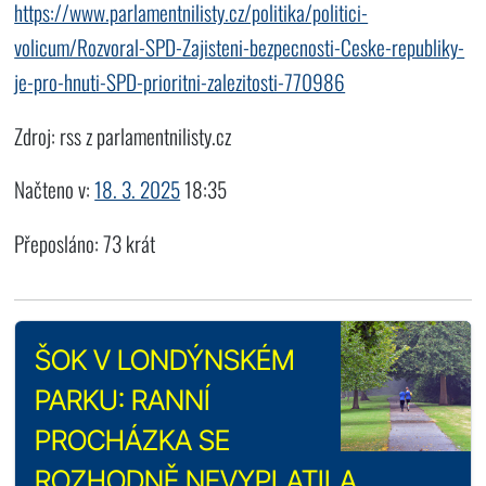
https://www.parlamentnilisty.cz/politika/politici-
volicum/Rozvoral-SPD-Zajisteni-bezpecnosti-Ceske-republiky-
je-pro-hnuti-SPD-prioritni-zalezitosti-770986
Zdroj: rss z parlamentnilisty.cz
Načteno v:
18. 3. 2025
18:35
Přeposláno: 73 krát
ŠOK V LONDÝNSKÉM
PARKU: RANNÍ
PROCHÁZKA SE
ROZHODNĚ NEVYPLATILA