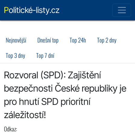
Politické-listy.cz
Nejnovější
Dnešní top
Top 24h
Top 2 dny
Top 3 dny
Top 7 dní
Rozvoral (SPD): Zajištění
bezpečnosti České republiky je
pro hnutí SPD prioritní
záležitostí!
Odkaz: