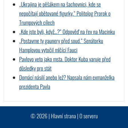
„Ukrajina je pěšákem na šachovnici, kde se
nepočítají obětované figurky.“ Politolog Prorok o
Trumpových cílech
„Kde jste byli, když…?“ Odpověď na řev na Macinku
„Postavme ty gaunery před soud.“ Senátorku
Hamplovou vytočil mlčící Fauci
Pavlovo veto jako msta. Doktor Kuba varuje před
důsledky pro stát
Domácí násilí anebo lež? Napsala nám exmanželka
prezidenta Pavla
© 2026 |
Hlavní strana
|
O serveru