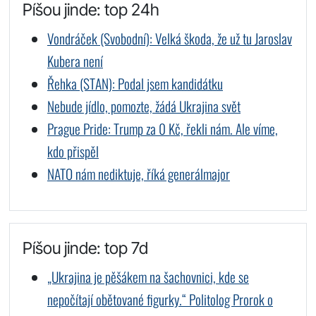
Píšou jinde: top 24h
Vondráček (Svobodní): Velká škoda, že už tu Jaroslav
Kubera není
Řehka (STAN): Podal jsem kandidátku
Nebude jídlo, pomozte, žádá Ukrajina svět
Prague Pride: Trump za 0 Kč, řekli nám. Ale víme,
kdo přispěl
NATO nám nediktuje, říká generálmajor
Píšou jinde: top 7d
„Ukrajina je pěšákem na šachovnici, kde se
nepočítají obětované figurky.“ Politolog Prorok o