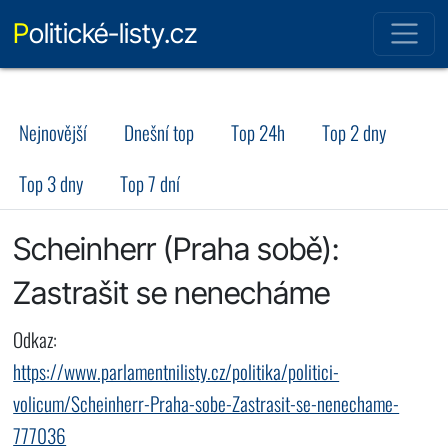
Politické-listy.cz
Nejnovější
Dnešní top
Top 24h
Top 2 dny
Top 3 dny
Top 7 dní
Scheinherr (Praha sobě):
Zastrašit se nenecháme
Odkaz:
https://www.parlamentnilisty.cz/politika/politici-
volicum/Scheinherr-Praha-sobe-Zastrasit-se-nenechame-
777036