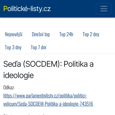
Politické-listy.cz
Nejnovější
Dnešní top
Top 24h
Top 2 dny
Top 3 dny
Top 7 dní
Seďa (SOCDEM): Politika a
ideologie
Odkaz:
https://www.parlamentnilisty.cz/politika/politici-
volicum/Seda-SOCDEM-Politika-a-ideologie-743516