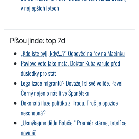
v nejlepších letech
Píšou jinde: top 7d
„Kde jste byli, když…?“ Odpověď na řev na Macinku
Pavlovo veto jako msta. Doktor Kuba varuje před
důsledky pro stát
Legalizace migrantů? Dovážejí si své voliče. Pavel
Černý nejen o násilí ve Španělsku
Dokonalá iluze politika z Hradu. Proč je opozice
neschopná?
„Usmýkejme dědu Babiše.“ Premiér stárne, tetelí se
novinář