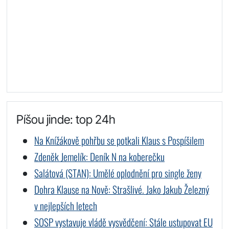
Píšou jinde: top 24h
Na Knížákově pohřbu se potkali Klaus s Pospíšilem
Zdeněk Jemelík: Deník N na koberečku
Salátová (STAN): Umělé oplodnění pro single ženy
Dohra Klause na Nově: Strašlivé. Jako Jakub Železný
v nejlepších letech
SOSP vystavuje vládě vysvědčení: Stále ustupovat EU