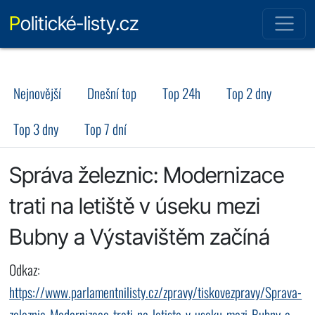
Politické-listy.cz
Nejnovější
Dnešní top
Top 24h
Top 2 dny
Top 3 dny
Top 7 dní
Správa železnic: Modernizace
trati na letiště v úseku mezi
Bubny a Výstavištěm začíná
Odkaz:
https://www.parlamentnilisty.cz/zpravy/tiskovezpravy/Sprava-
zeleznic-Modernizace-trati-na-letiste-v-useku-mezi-Bubny-a-