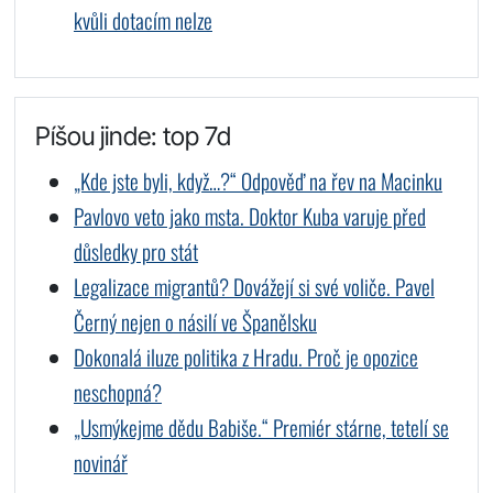
kvůli dotacím nelze
Píšou jinde: top 7d
„Kde jste byli, když…?“ Odpověď na řev na Macinku
Pavlovo veto jako msta. Doktor Kuba varuje před
důsledky pro stát
Legalizace migrantů? Dovážejí si své voliče. Pavel
Černý nejen o násilí ve Španělsku
Dokonalá iluze politika z Hradu. Proč je opozice
neschopná?
„Usmýkejme dědu Babiše.“ Premiér stárne, tetelí se
novinář