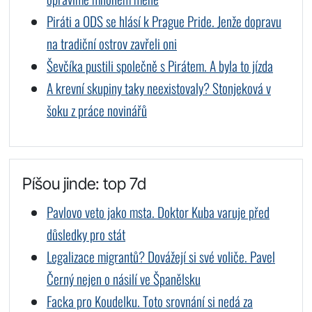
Piráti a ODS se hlásí k Prague Pride. Jenže dopravu
na tradiční ostrov zavřeli oni
Ševčíka pustili společně s Pirátem. A byla to jízda
A krevní skupiny taky neexistovaly? Stonjeková v
šoku z práce novinářů
Píšou jinde: top 7d
Pavlovo veto jako msta. Doktor Kuba varuje před
důsledky pro stát
Legalizace migrantů? Dovážejí si své voliče. Pavel
Černý nejen o násilí ve Španělsku
Facka pro Koudelku. Toto srovnání si nedá za