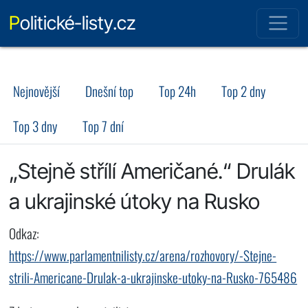
Politické-listy.cz
Nejnovější
Dnešní top
Top 24h
Top 2 dny
Top 3 dny
Top 7 dní
„Stejně střílí Američané.“ Drulák
a ukrajinské útoky na Rusko
Odkaz:
https://www.parlamentnilisty.cz/arena/rozhovory/-Stejne-
strili-Americane-Drulak-a-ukrajinske-utoky-na-Rusko-765486