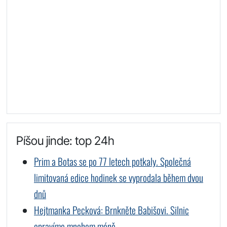
Píšou jinde: top 24h
Prim a Botas se po 77 letech potkaly. Společná
limitovaná edice hodinek se vyprodala během dvou
dnů
Hejtmanka Pecková: Brnkněte Babišovi. Silnic
opravíme mnohem méně