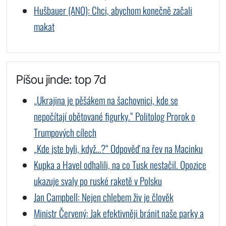
Hušbauer (ANO): Chci, abychom konečně začali
makat
Píšou jinde: top 7d
„Ukrajina je pěšákem na šachovnici, kde se
nepočítají obětované figurky.“ Politolog Prorok o
Trumpových cílech
„Kde jste byli, když…?“ Odpověď na řev na Macinku
Kupka a Havel odhalili, na co Tusk nestačil. Opozice
ukazuje svaly po ruské raketě v Polsku
Jan Campbell: Nejen chlebem živ je člověk
Ministr Červený: Jak efektivněji bránit naše parky a