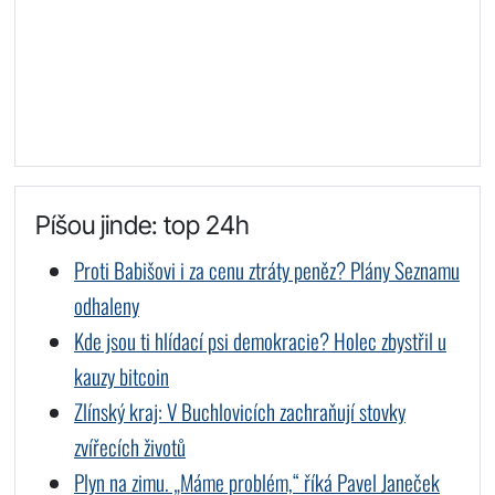
Píšou jinde: top 24h
Proti Babišovi i za cenu ztráty peněz? Plány Seznamu
odhaleny
Kde jsou ti hlídací psi demokracie? Holec zbystřil u
kauzy bitcoin
Zlínský kraj: V Buchlovicích zachraňují stovky
zvířecích životů
Plyn na zimu. „Máme problém,“ říká Pavel Janeček