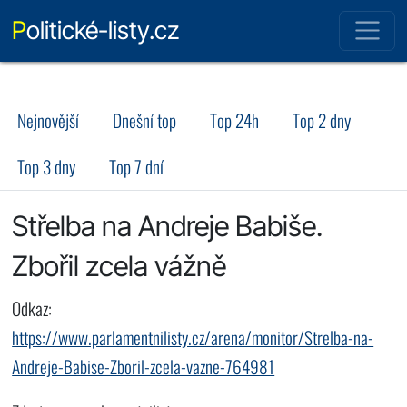
Politické-listy.cz
Nejnovější
Dnešní top
Top 24h
Top 2 dny
Top 3 dny
Top 7 dní
Střelba na Andreje Babiše.
Zbořil zcela vážně
Odkaz:
https://www.parlamentnilisty.cz/arena/monitor/Strelba-na-
Andreje-Babise-Zboril-zcela-vazne-764981