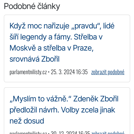
Podobné články
Když moc nařizuje „pravdu“, lidé
šíří legendy a fámy. Střelba v
Moskvě a střelba v Praze,
srovnává Zbořil
parlamentnilisty.cz • 25. 3. 2024 16:35
zobrazit podobné
„Myslím to vážně.“ Zdeněk Zbořil
předložil návrh. Volby zcela jinak
než dosud
parlamentnilisty.cz • 30. 12. 2024 16:35
zobrazit podobné