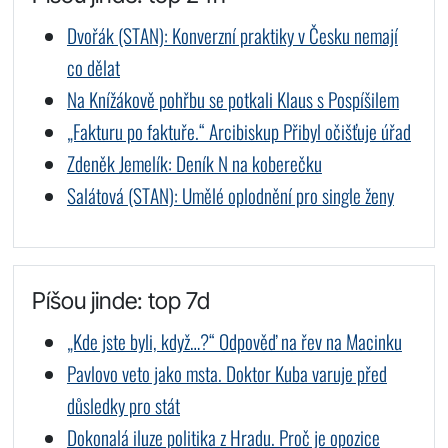
Dvořák (STAN): Konverzní praktiky v Česku nemají
co dělat
Na Knížákově pohřbu se potkali Klaus s Pospíšilem
„Fakturu po faktuře.“ Arcibiskup Přibyl očišťuje úřad
Zdeněk Jemelík: Deník N na koberečku
Salátová (STAN): Umělé oplodnění pro single ženy
Píšou jinde: top 7d
„Kde jste byli, když…?“ Odpověď na řev na Macinku
Pavlovo veto jako msta. Doktor Kuba varuje před
důsledky pro stát
Dokonalá iluze politika z Hradu. Proč je opozice