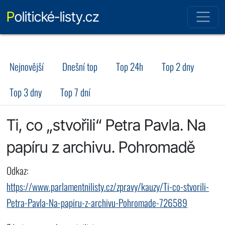
Politické-listy.cz
Nejnovější
Dnešní top
Top 24h
Top 2 dny
Top 3 dny
Top 7 dní
Ti, co „stvořili“ Petra Pavla. Na
papíru z archivu. Pohromadě
Odkaz:
https://www.parlamentnilisty.cz/zpravy/kauzy/Ti-co-stvorili-
Petra-Pavla-Na-papiru-z-archivu-Pohromade-726589