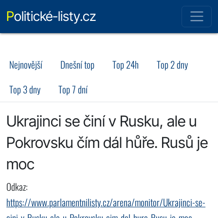
Politické-listy.cz
Nejnovější
Dnešní top
Top 24h
Top 2 dny
Top 3 dny
Top 7 dní
Ukrajinci se činí v Rusku, ale u
Pokrovsku čím dál hůře. Rusů je
moc
Odkaz:
https://www.parlamentnilisty.cz/arena/monitor/Ukrajinci-se-
cini-v-Rusku-ale-u-Pokrovsku-cim-dal-hure-Rusu-je-moc-