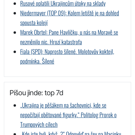
Rusové oplatili Ukrajincům útoky na sklady
Niedermayer (TOP 09): Kolem letiště je na dohled
spousta kolejí
Marek Obrtel: Pane Havlíčku, u nás na Moravě se
nezměnilo nic. Hrozí katastrofa
Fiala (SPD): Naprosto šílené. Molotovův koktejl,
podmínka. Šílené
Píšou jinde: top 7d
„Ukrajina je pěšákem na šachovnici, kde se
nepočítají obětované figurky.“ Politolog Prorok o
Trumpových cílech
„Kde jste byli, když…?“ Odpověď na řev na Macinku