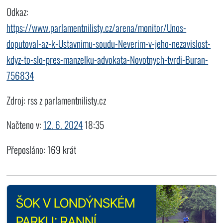
Odkaz:
https://www.parlamentnilisty.cz/arena/monitor/Unos-
doputoval-az-k-Ustavnimu-soudu-Neverim-v-jeho-nezavislost-
kdyz-to-slo-pres-manzelku-advokata-Novotnych-tvrdi-Buran-
756834
Zdroj: rss z parlamentnilisty.cz
Načteno v:
12. 6. 2024
18:35
Přeposláno: 169 krát
ŠOK V LONDÝNSKÉM
PARKU: RANNÍ