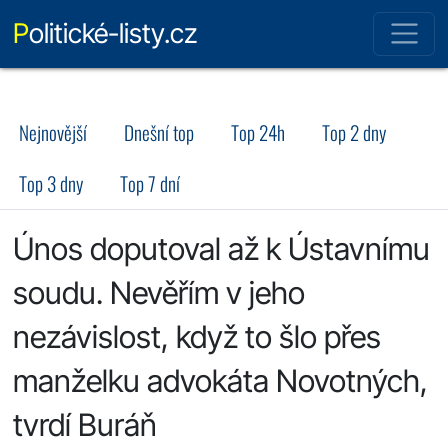
Politické-listy.cz
Nejnovější
Dnešní top
Top 24h
Top 2 dny
Top 3 dny
Top 7 dní
Únos doputoval až k Ústavnímu
soudu. Nevěřím v jeho
nezávislost, když to šlo přes
manželku advokáta Novotných,
tvrdí Buráň