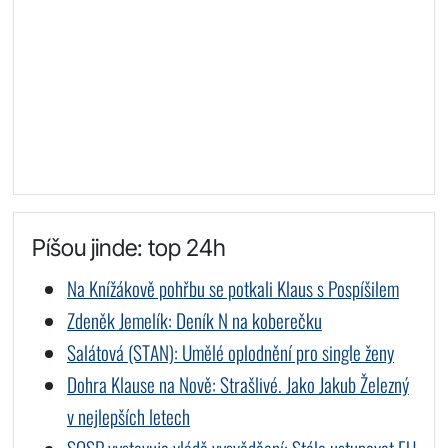
Píšou jinde: top 24h
Na Knížákově pohřbu se potkali Klaus s Pospíšilem
Zdeněk Jemelík: Deník N na koberečku
Salátová (STAN): Umělé oplodnění pro single ženy
Dohra Klause na Nově: Strašlivé. Jako Jakub Železný
v nejlepších letech