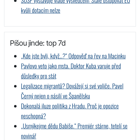
SOSP vystavuje vládě vysvědčení: Stále ustupovat EU
kvůli dotacím nelze
Píšou jinde: top 7d
„Kde jste byli, když…?“ Odpověď na řev na Macinku
Pavlovo veto jako msta. Doktor Kuba varuje před
důsledky pro stát
Legalizace migrantů? Dovážejí si své voliče. Pavel
Černý nejen o násilí ve Španělsku
Dokonalá iluze politika z Hradu. Proč je opozice
neschopná?
„Usmýkejme dědu Babiše.“ Premiér stárne, tetelí se
novinář