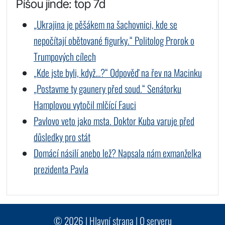
Píšou jinde: top 7d
„Ukrajina je pěšákem na šachovnici, kde se
nepočítají obětované figurky.“ Politolog Prorok o
Trumpových cílech
„Kde jste byli, když…?“ Odpověď na řev na Macinku
„Postavme ty gaunery před soud.“ Senátorku
Hamplovou vytočil mlčící Fauci
Pavlovo veto jako msta. Doktor Kuba varuje před
důsledky pro stát
Domácí násilí anebo lež? Napsala nám exmanželka
prezidenta Pavla
© 2026 |
Hlavní strana
|
O serveru