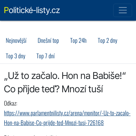
Politické-listy.cz
Nejnovější
Dnešní top
Top 24h
Top 2 dny
Top 3 dny
Top 7 dní
„Už to začalo. Hon na Babiše!“
Co přijde teď? Mnozí tuší
Odkaz:
https://www.parlamentnilisty.cz/arena/monitor/-Uz-to-zacalo-
Hon-na-Babise-Co-prijde-ted-Mnozi-tusi-726168