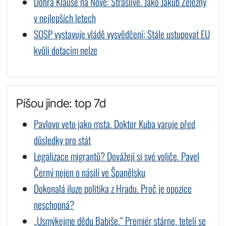
Dohra Klause na Nově: Strašlivé. Jako Jakub Železný
v nejlepších letech
SOSP vystavuje vládě vysvědčení: Stále ustupovat EU
kvůli dotacím nelze
Píšou jinde: top 7d
Pavlovo veto jako msta. Doktor Kuba varuje před
důsledky pro stát
Legalizace migrantů? Dovážejí si své voliče. Pavel
Černý nejen o násilí ve Španělsku
Dokonalá iluze politika z Hradu. Proč je opozice
neschopná?
„Usmýkejme dědu Babiše.“ Premiér stárne, tetelí se