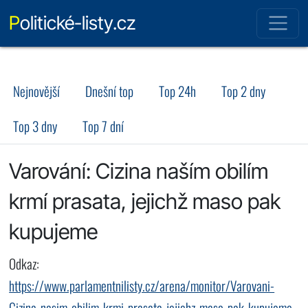
Politické-listy.cz
Nejnovější
Dnešní top
Top 24h
Top 2 dny
Top 3 dny
Top 7 dní
Varování: Cizina naším obilím
krmí prasata, jejichž maso pak
kupujeme
Odkaz:
https://www.parlamentnilisty.cz/arena/monitor/Varovani-
Cizina-nasim-obilim-krmi-prasata-jejichz-maso-pak-kupujeme-