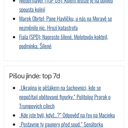
Niedermayer (TOP 09): Kolem letiště je na dohled
spousta kolejí
Marek Obrtel: Pane Havlíčku, u nás na Moravě se
nezměnilo nic. Hrozí katastrofa
Fiala (SPD): Naprosto šílené. Molotovův koktejl,
podmínka. Šílené
Píšou jinde: top 7d
„Ukrajina je pěšákem na šachovnici, kde se
nepočítají obětované figurky.“ Politolog Prorok o
Trumpových cílech
„Kde jste byli, když…?“ Odpověď na řev na Macinku
„Postavme ty gaunery před soud.“ Senátorku