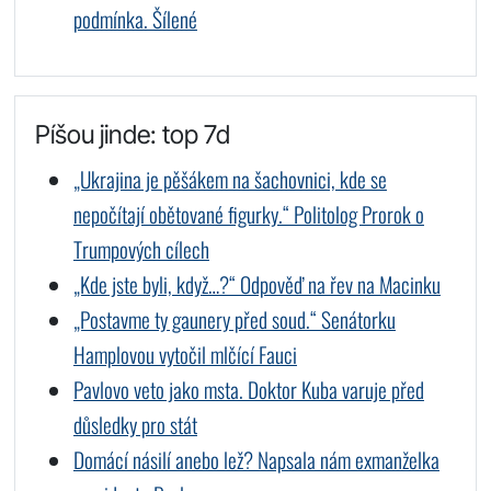
podmínka. Šílené
Píšou jinde: top 7d
„Ukrajina je pěšákem na šachovnici, kde se
nepočítají obětované figurky.“ Politolog Prorok o
Trumpových cílech
„Kde jste byli, když…?“ Odpověď na řev na Macinku
„Postavme ty gaunery před soud.“ Senátorku
Hamplovou vytočil mlčící Fauci
Pavlovo veto jako msta. Doktor Kuba varuje před
důsledky pro stát
Domácí násilí anebo lež? Napsala nám exmanželka