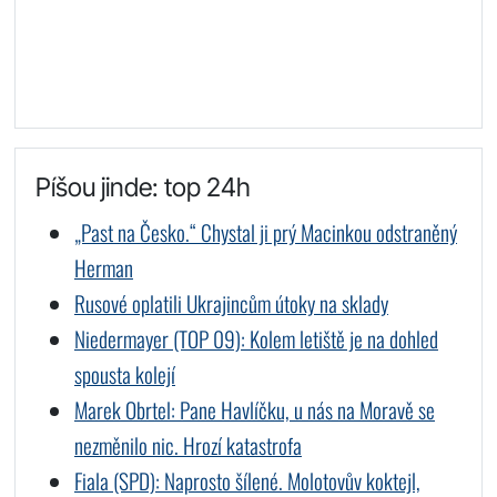
Píšou jinde: top 24h
„Past na Česko.“ Chystal ji prý Macinkou odstraněný
Herman
Rusové oplatili Ukrajincům útoky na sklady
Niedermayer (TOP 09): Kolem letiště je na dohled
spousta kolejí
Marek Obrtel: Pane Havlíčku, u nás na Moravě se
nezměnilo nic. Hrozí katastrofa
Fiala (SPD): Naprosto šílené. Molotovův koktejl,