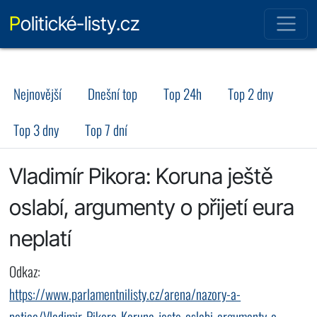
Politické-listy.cz
Nejnovější
Dnešní top
Top 24h
Top 2 dny
Top 3 dny
Top 7 dní
Vladimír Pikora: Koruna ještě
oslabí, argumenty o přijetí eura
neplatí
Odkaz:
https://www.parlamentnilisty.cz/arena/nazory-a-
petice/Vladimir-Pikora-Koruna-jeste-oslabi-argumenty-o-