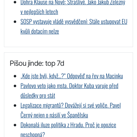
Dohra Klause na Nově: Strašlivé. Jako Jakub Železný
v nejlepších letech
SOSP vystavuje vládě vysvědčení: Stále ustupovat EU
kvůli dotacím nelze
Píšou jinde: top 7d
„Kde jste byli, když…?“ Odpověď na řev na Macinku
Pavlovo veto jako msta. Doktor Kuba varuje před
důsledky pro stát
Legalizace migrantů? Dovážejí si své voliče. Pavel
Černý nejen o násilí ve Španělsku
Dokonalá iluze politika z Hradu. Proč je opozice
neschopná?