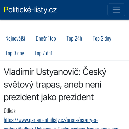
Politické-listy.cz
Nejnovější
Dnešní top
Top 24h
Top 2 dny
Top 3 dny
Top 7 dní
Vladimír Ustyanovič: Český
světový trapas, aneb není
prezident jako prezident
Odkaz:
https://www.parlamentnilisty.cz/arena/nazory-a-
petice/Vladimir-Ustyanovic-Cesky-svetovy-trapas-aneb-neni-