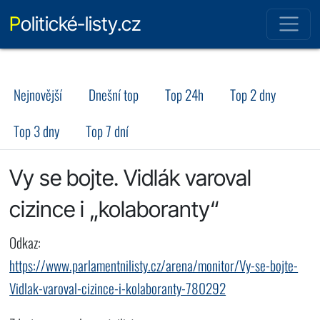
Politické-listy.cz
Nejnovější
Dnešní top
Top 24h
Top 2 dny
Top 3 dny
Top 7 dní
Vy se bojte. Vidlák varoval
cizince i „kolaboranty“
Odkaz:
https://www.parlamentnilisty.cz/arena/monitor/Vy-se-bojte-
Vidlak-varoval-cizince-i-kolaboranty-780292