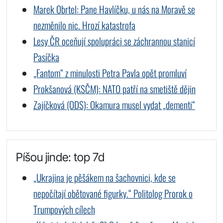
Marek Obrtel: Pane Havlíčku, u nás na Moravě se
nezměnilo nic. Hrozí katastrofa
Lesy ČR oceňují spolupráci se záchrannou stanicí
Pasíčka
„Fantom“ z minulosti Petra Pavla opět promluví
Prokšanová (KSČM): NATO patří na smetiště dějin
Zajíčková (ODS): Okamura musel vydat „dementi“
Píšou jinde: top 7d
„Ukrajina je pěšákem na šachovnici, kde se
nepočítají obětované figurky.“ Politolog Prorok o
Trumpových cílech