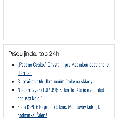
Píšou jinde: top 24h
„Past na Česko.“ Chystal ji prý Macinkou odstraněný
Herman
Rusové oplatili Ukrajincům útoky na sklady
Niedermayer (TOP 09): Kolem letiště je na dohled
spousta kolejí
Fiala (SPD): Naprosto šílené. Molotovův koktejl,
podmínka. Šílené