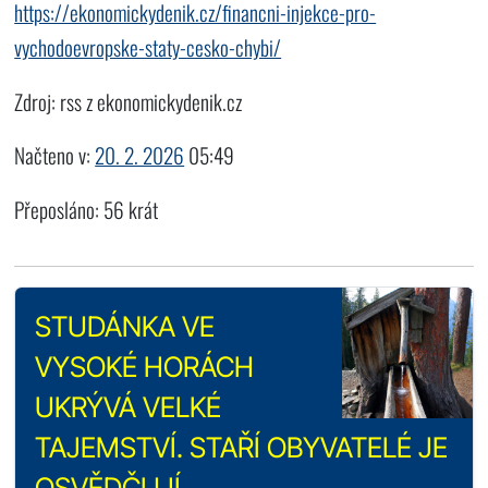
https://ekonomickydenik.cz/financni-injekce-pro-
vychodoevropske-staty-cesko-chybi/
Zdroj: rss z ekonomickydenik.cz
Načteno v:
20. 2. 2026
05:49
Přeposláno: 56 krát
STUDÁNKA VE
VYSOKÉ HORÁCH
UKRÝVÁ VELKÉ
TAJEMSTVÍ. STAŘÍ OBYVATELÉ JE
OSVĚDČUJÍ.