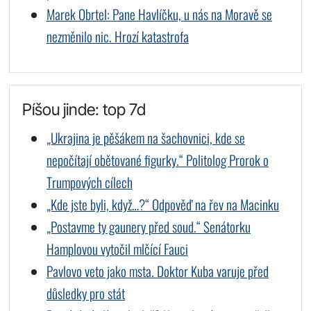
Marek Obrtel: Pane Havlíčku, u nás na Moravě se
nezměnilo nic. Hrozí katastrofa
Píšou jinde: top 7d
„Ukrajina je pěšákem na šachovnici, kde se
nepočítají obětované figurky.“ Politolog Prorok o
Trumpových cílech
„Kde jste byli, když…?“ Odpověď na řev na Macinku
„Postavme ty gaunery před soud.“ Senátorku
Hamplovou vytočil mlčící Fauci
Pavlovo veto jako msta. Doktor Kuba varuje před
důsledky pro stát