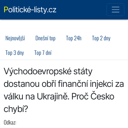
Politické-listy.cz
Nejnovější
Dnešní top
Top 24h
Top 2 dny
Top 3 dny
Top 7 dní
Východoevropské státy
dostanou obří finanční injekci za
válku na Ukrajině. Proč Česko
chybí?
Odkaz: