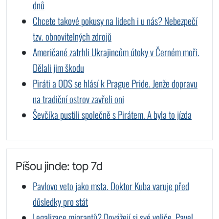
dnů
Chcete takové pokusy na lidech i u nás? Nebezpečí
tzv. obnovitelných zdrojů
Američané zatrhli Ukrajincům útoky v Černém moři.
Dělali jim škodu
Piráti a ODS se hlásí k Prague Pride. Jenže dopravu
na tradiční ostrov zavřeli oni
Ševčíka pustili společně s Pirátem. A byla to jízda
Píšou jinde: top 7d
Pavlovo veto jako msta. Doktor Kuba varuje před
důsledky pro stát
Legalizace migrantů? Dovážejí si své voliče. Pavel