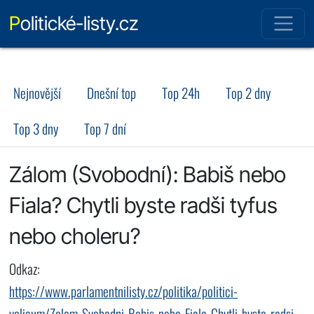
Politické-listy.cz
Nejnovější
Dnešní top
Top 24h
Top 2 dny
Top 3 dny
Top 7 dní
Zálom (Svobodní): Babiš nebo
Fiala? Chytli byste radši tyfus
nebo choleru?
Odkaz:
https://www.parlamentnilisty.cz/politika/politici-
volicum/Zalom-Svobodni-Babis-nebo-Fiala-Chytli-byste-radsi-