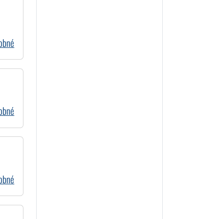
dobné
dobné
dobné