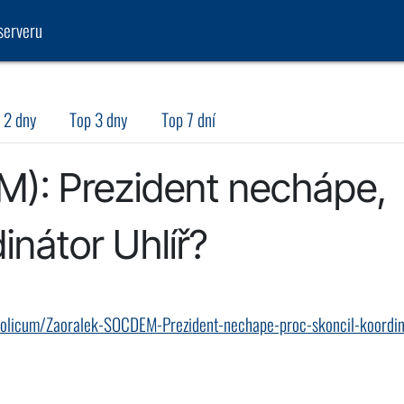
serveru
 2 dny
Top 3 dny
Top 7 dní
): Prezident nechápe,
inátor Uhlíř?
ci-volicum/Zaoralek-SOCDEM-Prezident-nechape-proc-skoncil-koordin