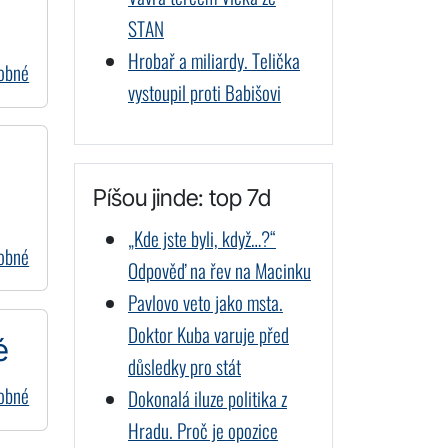
STAN
Hrobař a miliardy. Telička
dobné
vystoupil proti Babišovi
Píšou jinde: top 7d
„Kde jste byli, když…?“
dobné
Odpověď na řev na Macinku
Pavlovo veto jako msta.
Doktor Kuba varuje před
é
důsledky pro stát
dobné
Dokonalá iluze politika z
Hradu. Proč je opozice