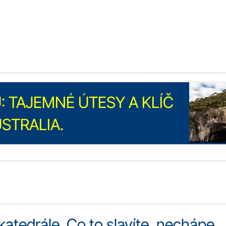
 TAJEMNÉ ÚTESY A KLÍČ
USTRALIA.
atedrále. Co to slavíte, nechápe