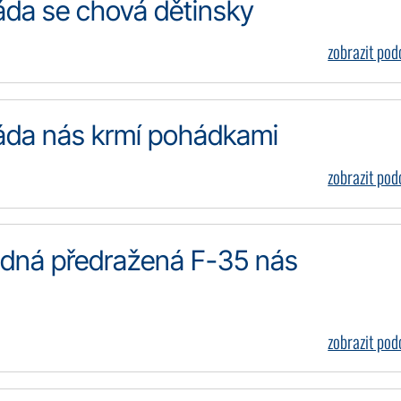
da se chová dětinsky
zobrazit po
áda nás krmí pohádkami
zobrazit po
dná předražená F-35 nás
zobrazit po