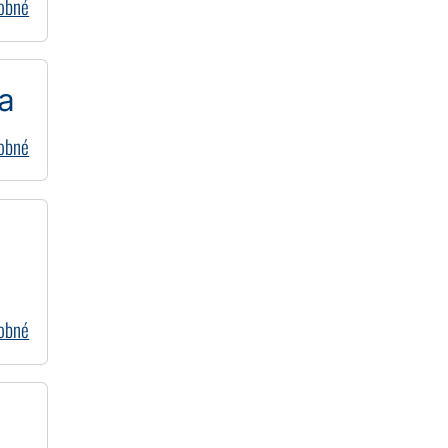
dobné
da
dobné
dobné