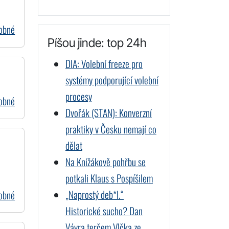
dobné
Píšou jinde: top 24h
DIA: Volební freeze pro
systémy podporující volební
procesy
dobné
Dvořák (STAN): Konverzní
praktiky v Česku nemají co
dělat
Na Knížákově pohřbu se
potkali Klaus s Pospíšilem
„Naprostý deb*l.“
dobné
Historické sucho? Dan
Vávra terčem Vlčka ze