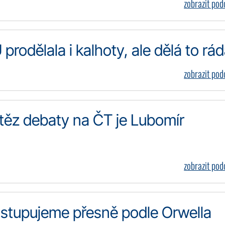
zobrazit po
rodělala i kalhoty, ale dělá to rá
zobrazit po
ěz debaty na ČT je Lubomír
zobrazit po
stupujeme přesně podle Orwella