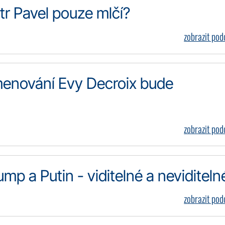
r Pavel pouze mlčí?
zobrazit po
enování Evy Decroix bude
zobrazit po
p a Putin - viditelné a neviditeln
zobrazit po