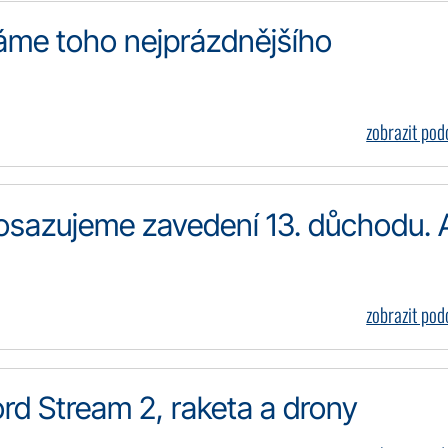
me toho nejprázdnějšího
zobrazit po
sazujeme zavedení 13. důchodu. 
zobrazit po
d Stream 2, raketa a drony