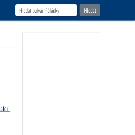
Hledat
ator-