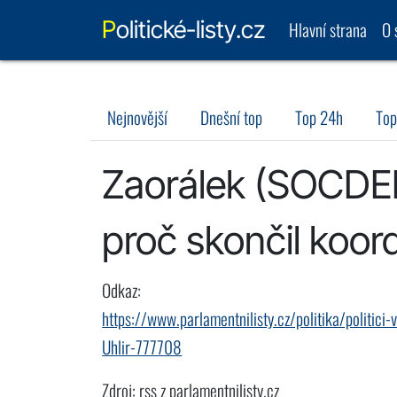
Politické-listy.cz
Hlavní strana
O 
Nejnovější
Dnešní top
Top 24h
Top
Zaorálek (SOCDEM
proč skončil koord
Odkaz:
https://www.parlamentnilisty.cz/politika/politi
Uhlir-777708
Zdroj: rss z parlamentnilisty.cz