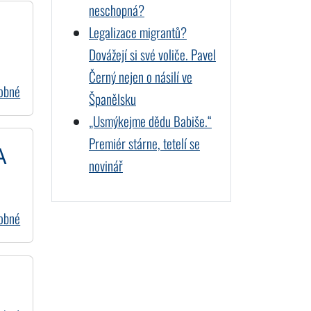
neschopná?
Legalizace migrantů?
Dovážejí si své voliče. Pavel
Černý nejen o násilí ve
dobné
Španělsku
„Usmýkejme dědu Babiše.“
Premiér stárne, tetelí se
A
novinář
dobné