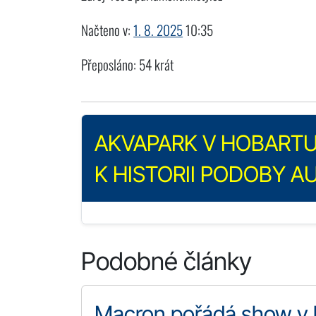
Načteno v:
1. 8. 2025
10:35
Přeposláno: 54 krát
AKVAPARK V HOBARTU:
K HISTORII PODOBY A
Podobné články
Macron pořádá show v k