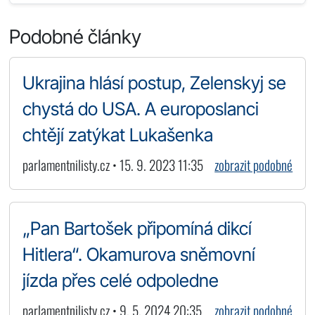
Podobné články
Ukrajina hlásí postup, Zelenskyj se
chystá do USA. A europoslanci
chtějí zatýkat Lukašenka
parlamentnilisty.cz • 15. 9. 2023 11:35
zobrazit podobné
„Pan Bartošek připomíná dikcí
Hitlera“. Okamurova sněmovní
jízda přes celé odpoledne
parlamentnilisty.cz • 9. 5. 2024 20:35
zobrazit podobné