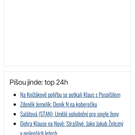
Píšou jinde: top 24h
Na Knížákově pohřbu se potkali Klaus s Pospíšilem
Zdeněk Jemelík: Deník N na koberečku
Salátová (STAN): Umělé oplodnění pro single ženy
Dohra Klause na Nově: Strašlivé. Jako Jakub Železný
v nejlepších letech