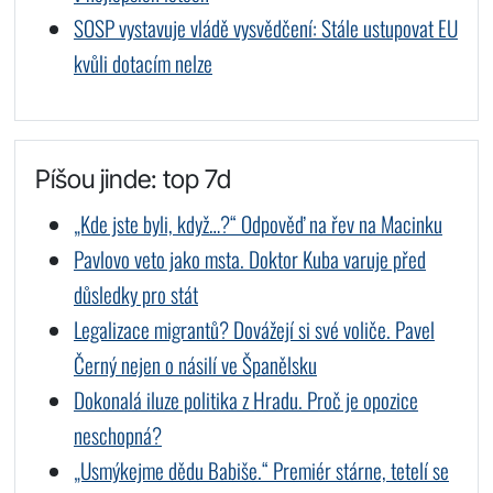
SOSP vystavuje vládě vysvědčení: Stále ustupovat EU
kvůli dotacím nelze
Píšou jinde: top 7d
„Kde jste byli, když…?“ Odpověď na řev na Macinku
Pavlovo veto jako msta. Doktor Kuba varuje před
důsledky pro stát
Legalizace migrantů? Dovážejí si své voliče. Pavel
Černý nejen o násilí ve Španělsku
Dokonalá iluze politika z Hradu. Proč je opozice
neschopná?
„Usmýkejme dědu Babiše.“ Premiér stárne, tetelí se