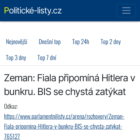
Politické-listy.cz
Nejnovější
Dnešní top
Top 24h
Top 2 dny
Top 3 dny
Top 7 dní
Zeman: Fiala připomíná Hitlera v
bunkru. BIS se chystá zatýkat
Odkaz:
https://www.parlamentnilisty.cz/arena/rozhovory/Zeman-
Fiala-pripomina-Hitlera-v-bunkru-BIS-se-chysta-zatykat-
765127