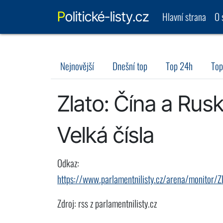
Politické-listy.cz
Hlavní strana
O 
Nejnovější
Dnešní top
Top 24h
Top
Zlato: Čína a Rusk
Velká čísla
Odkaz:
https://www.parlamentnilisty.cz/arena/monitor/Z
Zdroj: rss z parlamentnilisty.cz