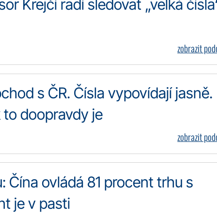
r Krejčí radí sledovat „velká čísla
zobrazit po
chod s ČR. Čísla vypovídají jasně.
k to doopravdy je
zobrazit po
: Čína ovládá 81 procent trhu s
t je v pasti