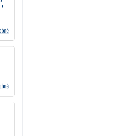
“,
dobné
dobné