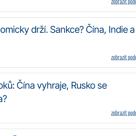
zobrazit po
omicky drží. Sankce? Čína, Indie a
zobrazit po
ků: Čína vyhraje, Rusko se
a?
zobrazit po