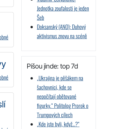
Jednotka zoufalosti je jeden
Šeb
Doksanský (ANO): Duhový
aktivismus znovu na scéně
dobné
vy
Píšou jinde: top 7d
dobné
„Ukrajina je pěšákem na
šachovnici, kde se
nepočítají obětované
lí
figurky.“ Politolog Prorok o
Trumpových cílech
„Kde jste byli, když…?“