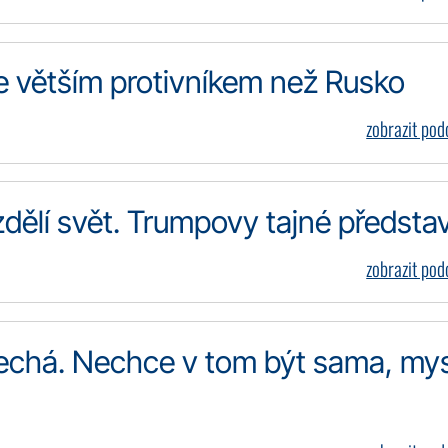
e větším protivníkem než Rusko
zobrazit po
zdělí svět. Trumpovy tajné předsta
zobrazit po
echá. Nechce v tom být sama, mys