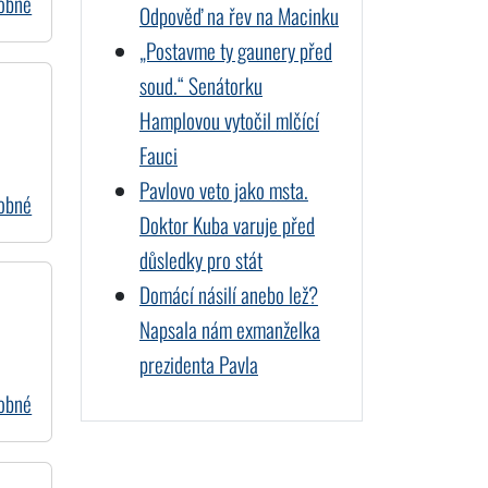
dobné
Odpověď na řev na Macinku
„Postavme ty gaunery před
soud.“ Senátorku
Hamplovou vytočil mlčící
Fauci
Pavlovo veto jako msta.
dobné
Doktor Kuba varuje před
důsledky pro stát
Domácí násilí anebo lež?
Napsala nám exmanželka
prezidenta Pavla
dobné