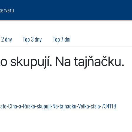
serveru
 2 dny
Top 3 dny
Top 7 dní
o skupují. Na tajňačku.
lato-Cina-a-Rusko-skupuji-Na-tajnacku-Velka-cisla-734118