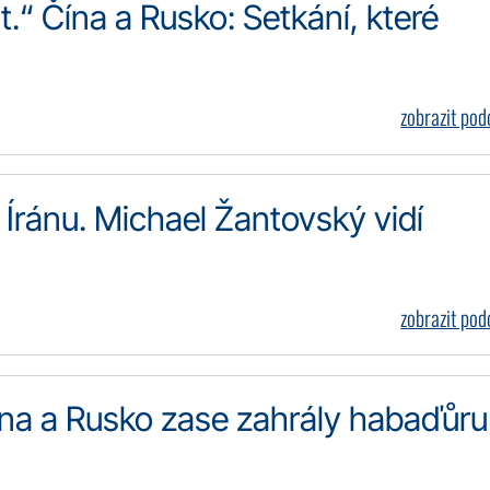
“ Čína a Rusko: Setkání, které
zobrazit po
Íránu. Michael Žantovský vidí
zobrazit po
ína a Rusko zase zahrály habaďůru