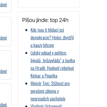
dobné
Píšou jinde: top 24h
Kde jsou ti hlídací psi
demokracie? Holec zbystřil
dobné
u kauzy bitcoin
Lidský odpad v politice,
bývalá „hrůzovláda“ a loutka
na Hradě. Hodnotí rebelové
dobné
Kelnar a Popelka
Ministr Tejc: Stížnost pro
porušení zákona v
neprospěch pachatele
dobné
Vladimír Ustyanovič: