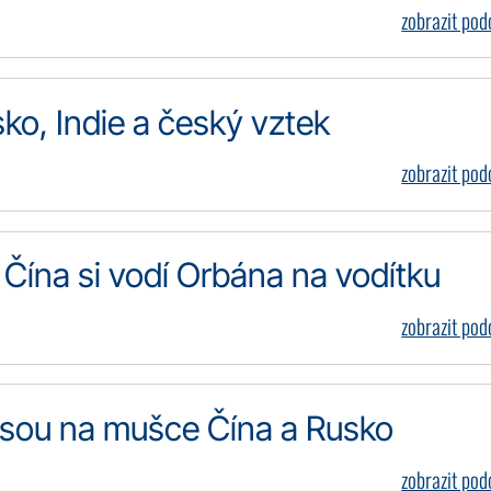
zobrazit po
ko, Indie a český vztek
zobrazit po
Čína si vodí Orbána na vodítku
zobrazit po
 jsou na mušce Čína a Rusko
zobrazit po