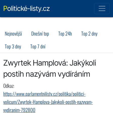
Politické-listy.cz
Nejnovější
Dnešní top
Top 24h
Top 2 dny
Top 3 dny
Top 7 dní
Zwyrtek Hamplová: Jakýkoli
postih nazývám vydíráním
Odkaz:
https://www.parlamentnilisty.cz/politika/politici-
volicum/Zwyrtek-Hamplova-Jakykoli-postih-nazyvam-
vydiranim-792800