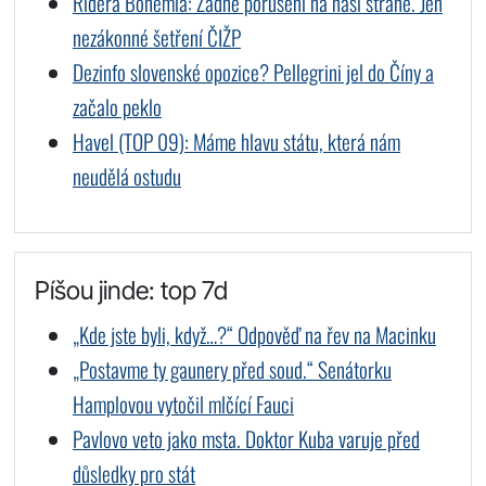
Ridera Bohemia: Žádné porušení na naší straně. Jen
nezákonné šetření ČIŽP
Dezinfo slovenské opozice? Pellegrini jel do Číny a
začalo peklo
Havel (TOP 09): Máme hlavu státu, která nám
neudělá ostudu
Píšou jinde: top 7d
„Kde jste byli, když…?“ Odpověď na řev na Macinku
„Postavme ty gaunery před soud.“ Senátorku
Hamplovou vytočil mlčící Fauci
Pavlovo veto jako msta. Doktor Kuba varuje před
důsledky pro stát