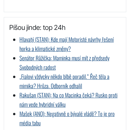
Píšou jinde: top 24h
Hlavatý (STAN): Kde mají Motoristé návrhy řešení
horka a klimatické změny?
Senátor Růžička: Maminka musí mít z předsedy
Svobodných radost
„Fialovi vždycky někdo blbě poradil.“ Řeč těla a
mimika? Hrůza. Odborník odhalil
Rakušan (STAN): Na co Macinka čeká? Rusko proti
nám vede hybridní válku
Mašek (ANO): Negativně o bývalé vládě? To je pro
média tabu