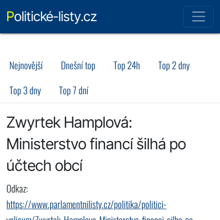
Politické-listy.cz
Nejnovější
Dnešní top
Top 24h
Top 2 dny
Top 3 dny
Top 7 dní
Zwyrtek Hamplová:
Ministerstvo financí šilhá po
účtech obcí
Odkaz:
https://www.parlamentnilisty.cz/politika/politici-
volicum/Zwyrtek-Hamplova-Ministerstvo-financi-silha-po-