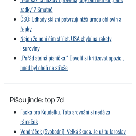
zadky“? Smutné
ČSÚ: Odhady sklizní potvrzují nižší úrodu obilovin a
řepky
Nejen že není čím střílet. USA chybí na rakety
i suroviny
„Pořád stejná písnička.“ Dovolil si kritizovat opozici,
hned byl oheň na střeše
Píšou jinde: top 7d
Facka pro Koudelku. Toto srovnání si nedá za
rámeček
Vondráček (Svobodní): Velká škoda, že už tu Jaroslav