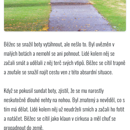
Běžec se snažil boty vytáhnout, ale nešlo to. Byl uvězněn v
malých botách a nemohl se ani pohnout. Lidé kolem něj se
začali smát a udělali z něj terč svých vtipů. Běžec se cítil trapně
a zoufale se snažil najít cestu ven z této absurdní situace.
Když se pokusil sundat boty, zjistil, že se mu narostly
neskutečně dlouhé nehty na nohou. Byl zmatený a nevěděl, co s
tím má dělat. Lidé kolem něj už neudrželi smích a začali ho fotit
a natáčet. Běžec se cítil jako klaun v cirkusu a měl chuť se
propadnout do země.