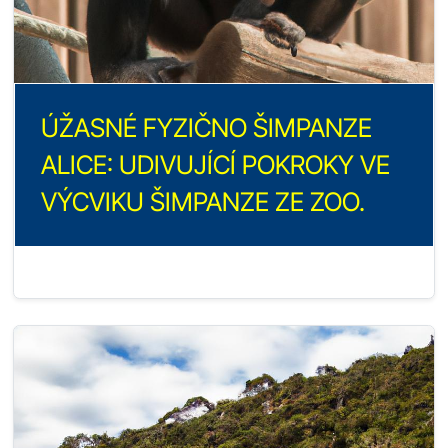
ÚŽASNÉ FYZIČNO ŠIMPANZE
ALICE: UDIVUJÍCÍ POKROKY VE
VÝCVIKU ŠIMPANZE ZE ZOO.