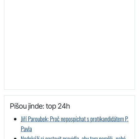
Píšou jinde: top 24h
Jiří Paroubek: Proč nepospíchat s protikandidátem P.
Pavla
Nedokáží si nastavit pravidla, aby tam neměli „nahé