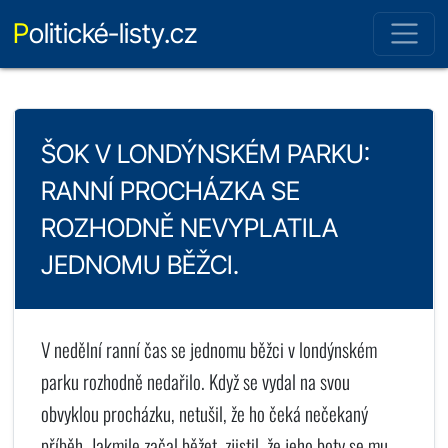
Politické-listy.cz
ŠOK V LONDÝNSKÉM PARKU:
RANNÍ PROCHÁZKA SE
ROZHODNĚ NEVYPLATILA
JEDNOMU BĚŽCI.
V nedělní ranní čas se jednomu běžci v londýnském
parku rozhodně nedařilo. Když se vydal na svou
obvyklou procházku, netušil, že ho čeká nečekaný
příběh. Jakmile začal běžet, zjistil, že jeho boty se mu