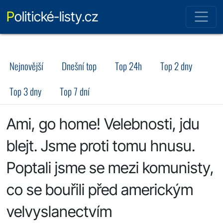
Politické-listy.cz
Nejnovější
Dnešní top
Top 24h
Top 2 dny
Top 3 dny
Top 7 dní
Ami, go home! Velebnosti, jdu
blejt. Jsme proti tomu hnusu.
Poptali jsme se mezi komunisty,
co se bouřili před americkým
velvyslanectvím