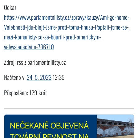
Odkaz:
https://www.parlamentnilisty.cz/zpravy/kauzy/Ami-go-home-
Velebnosti-jdu-blejt-Jsme-proti-tomu-hnusu-Poptali-jsme-se-
mezi-komunisty-co-se-bourili-pred-americkym-
velvyslanectvim-736710
Zdroj: rss z parlamentnilisty.cz
Načteno v:
24. 5. 2023
12:35
Přeposláno: 129 krát
NEČEKANĚ OBJEVENÁ
TOVÁRNÍ PEVNOST NA