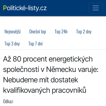
Politické-listy.cz
Nejnovější
Dnešní top
Top 24h
Top 2 dny
Top 3 dny
Top 7 dní
Až 80 procent energetických
společností v Německu varuje:
Nebudeme mít dostatek
kvalifikovaných pracovníků
Odkaz: