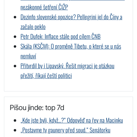
nezákonné šetření ČIŽP
Dezinfo slovenské opozice? Pellegrini jel do Číny a
začalo peklo
Petr Dufek: Inflace stále pod cílem ČNB
Skála (KSČM): O proměně Tibetu, o které se u nás
nemluví
Přitvrdil by i Lipavský. Řešit migraci je otázkou
přežití, říkají čeští politici
Píšou jinde: top 7d
„Kde jste byli, když…?“ Odpověď na řev na Macinku
„Postavme ty gaunery před soud.“ Senátorku