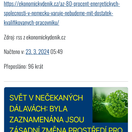
https://ekonomickydenik.cz/az-80-procent-energetickych-
spolecnosti-v-nemecku-varuje-nebudeme-mit-dostatek-
kvalifikovanych-pracovniku/
Zdroj: rss z ekonomickydenik.cz
Načteno v:
23. 3. 2024
05:49
Přeposláno: 96 krát
SVĚT V NEČEKANÝCH
DÁLAVÁCH: BYLA
ZAZNAMENÁNA JSOU
ZÁSADNÍ ZMĚNA PROSTŘEDÍ PRO