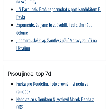
na své limity
Jiří Paroubek: Proč nepospíchat s protikandidátem P.
Pavla
Zapomeňte, že jsme to způsobili. Teď s tím něco
děláme
Jihomoravský kraj: Sanitky z jižní Moravy zamíří na
Ukrajinu
Píšou jinde: top 7d
Facka pro Koudelku. Toto srovnání si nedá za
rámeček
Nebavte se s Deníkem N, vyslovil Marek Benda z
ODS