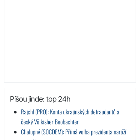
Píšou jinde: top 24h
Rajchl (PRO): Konta ukrajinských defraudantů a
český Völkisher Beobachter
Chalupný (SOCDEM): Přímá volba prezidenta naráží