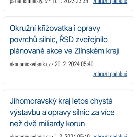
parlamentnilisty.cz • 11. 1. 2023 23:35
zobrazit podobné
Okružní křižovatka i opravy
povrchů silnic, ŘSD zveřejnilo
plánované akce ve Zlínském kraji
ekonomickydenik.cz • 20. 2. 2024 05:49
zobrazit podobné
Jihomoravský kraj letos chystá
výstavbu a opravy silnic za více
než dvě miliardy korun
ekonomickydenik.cz • 1. 3. 2024 05:49
zobrazit podobné