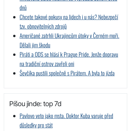
dnů
Chcete takové pokusy na lidech i u nás? Nebezpečí
tzv. obnovitelných zdrojů
Američané zatrhli Ukrajincům útoky v Černém moři.
Dělali jim škodu
Piráti a ODS se hlásí k Prague Pride. Jenže dopravu
na tradiční ostrov zavřeli oni
Ševčíka pustili společně s Pirátem. A byla to jízda
Píšou jinde: top 7d
Pavlovo veto jako msta. Doktor Kuba varuje před
důsledky pro stát