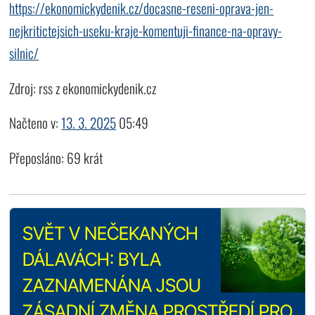
https://ekonomickydenik.cz/docasne-reseni-oprava-jen-
nejkritictejsich-useku-kraje-komentuji-finance-na-opravy-
silnic/
Zdroj: rss z ekonomickydenik.cz
Načteno v:
13. 3. 2025
05:49
Přeposláno: 69 krát
SVĚT V NEČEKANÝCH
DÁLAVÁCH: BYLA
ZAZNAMENÁNA JSOU
ZÁSADNÍ ZMĚNA PROSTŘEDÍ PRO