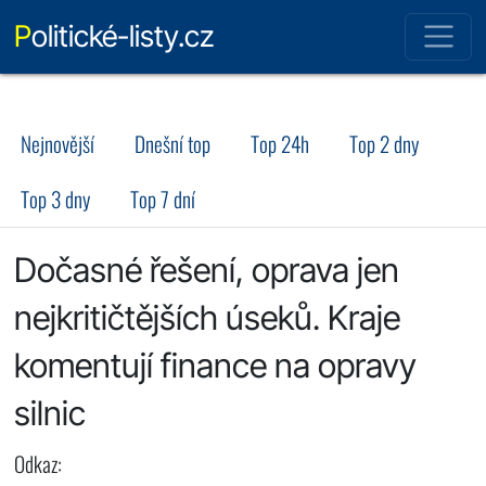
Politické-listy.cz
Nejnovější
Dnešní top
Top 24h
Top 2 dny
Top 3 dny
Top 7 dní
Dočasné řešení, oprava jen
nejkritičtějších úseků. Kraje
komentují finance na opravy
silnic
Odkaz: