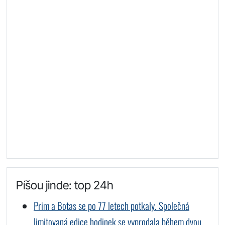
Píšou jinde: top 24h
Prim a Botas se po 77 letech potkaly. Společná
limitovaná edice hodinek se vyprodala během dvou