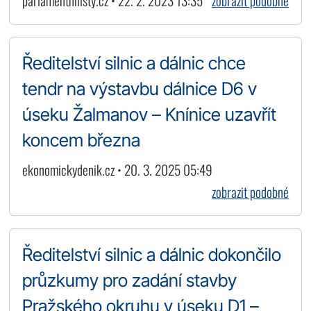
parlamentnilisty.cz • 22. 2. 2023 13:35
zobrazit podobné
Ředitelství silnic a dálnic chce
tendr na výstavbu dálnice D6 v
úseku Žalmanov – Knínice uzavřít
koncem března
ekonomickydenik.cz • 20. 3. 2025 05:49
zobrazit podobné
Ředitelství silnic a dálnic dokončilo
průzkumy pro zadání stavby
Pražského okruhu v úseku D1 –