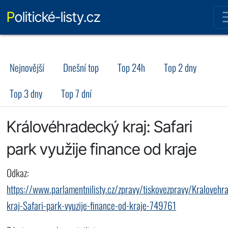
Politické-listy.cz
Nejnovější
Dnešní top
Top 24h
Top 2 dny
Top 3 dny
Top 7 dní
Královéhradecký kraj: Safari
park využije finance od kraje
Odkaz:
https://www.parlamentnilisty.cz/zpravy/tiskovezpravy/Kralovehr
kraj-Safari-park-vyuzije-finance-od-kraje-749761