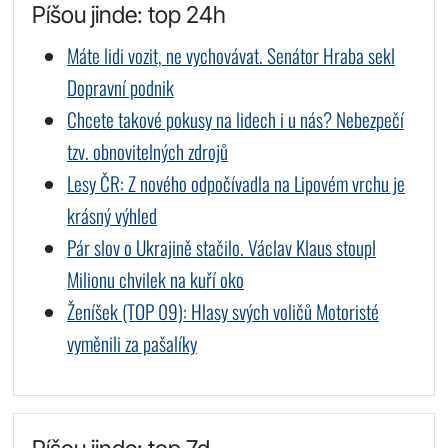
Píšou jinde: top 24h
Máte lidi vozit, ne vychovávat. Senátor Hraba sekl
Dopravní podnik
Chcete takové pokusy na lidech i u nás? Nebezpečí
tzv. obnovitelných zdrojů
Lesy ČR: Z nového odpočívadla na Lipovém vrchu je
krásný výhled
Pár slov o Ukrajině stačilo. Václav Klaus stoupl
Milionu chvilek na kuří oko
Ženíšek (TOP 09): Hlasy svých voličů Motoristé
vyměnili za pašalíky