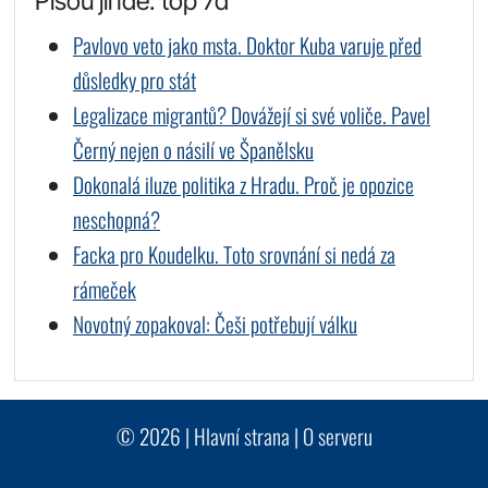
Píšou jinde: top 7d
Pavlovo veto jako msta. Doktor Kuba varuje před
důsledky pro stát
Legalizace migrantů? Dovážejí si své voliče. Pavel
Černý nejen o násilí ve Španělsku
Dokonalá iluze politika z Hradu. Proč je opozice
neschopná?
Facka pro Koudelku. Toto srovnání si nedá za
rámeček
Novotný zopakoval: Češi potřebují válku
© 2026 |
Hlavní strana
|
O serveru