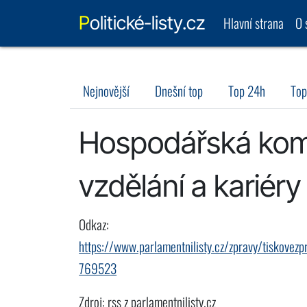
Politické-listy.cz
Hlavní strana
O 
Nejnovější
Dnešní top
Top 24h
Top
Hospodářská komo
vzdělání a kariéry
Odkaz:
https://www.parlamentnilisty.cz/zpravy/tiskovez
769523
Zdroj: rss z parlamentnilisty.cz