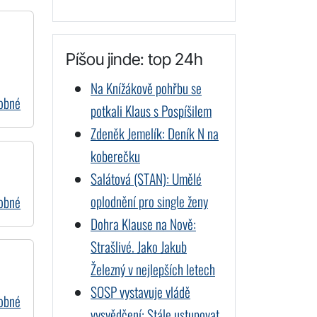
Píšou jinde: top 24h
Na Knížákově pohřbu se
dobné
potkali Klaus s Pospíšilem
Zdeněk Jemelík: Deník N na
koberečku
Salátová (STAN): Umělé
oplodnění pro single ženy
dobné
Dohra Klause na Nově:
Strašlivé. Jako Jakub
Železný v nejlepších letech
SOSP vystavuje vládě
dobné
vysvědčení: Stále ustupovat