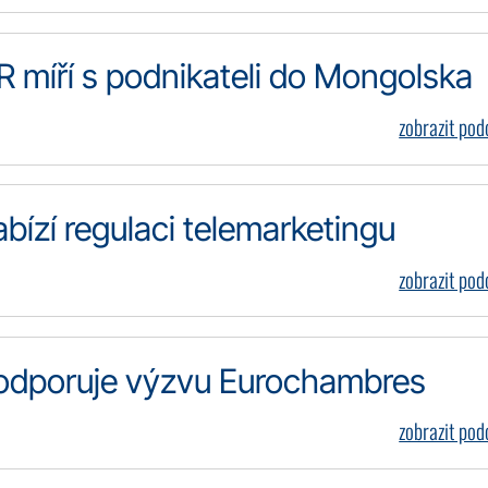
míří s podnikateli do Mongolska
zobrazit po
ízí regulaci telemarketingu
zobrazit po
odporuje výzvu Eurochambres
zobrazit po