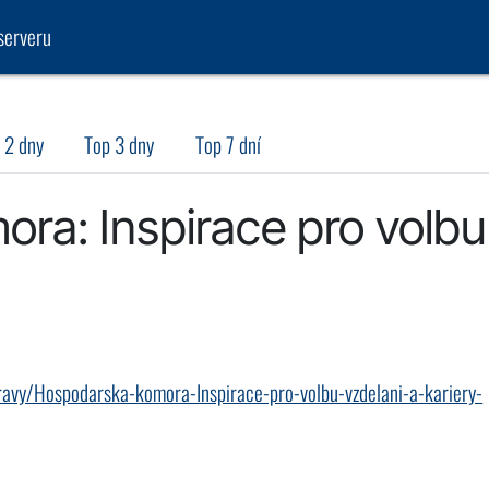
serveru
 2 dny
Top 3 dny
Top 7 dní
ra: Inspirace pro volbu
pravy/Hospodarska-komora-Inspirace-pro-volbu-vzdelani-a-kariery-