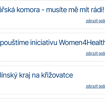
řská komora - musíte mě mít rádi!
zobrazit po
pouštíme iniciativu Women4Healt
zobrazit po
nský kraj na křižovatce
zobrazit po