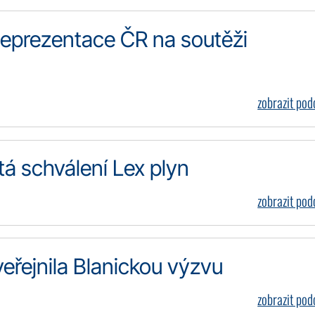
eprezentace ČR na soutěži
zobrazit po
á schválení Lex plyn
zobrazit po
řejnila Blanickou výzvu
zobrazit po