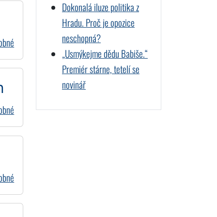
Dokonalá iluze politika z
Hradu. Proč je opozice
neschopná?
dobné
„Usmýkejme dědu Babiše.“
Premiér stárne, tetelí se
novinář
h
dobné
dobné