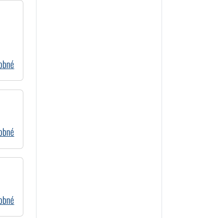
dobné
dobné
dobné