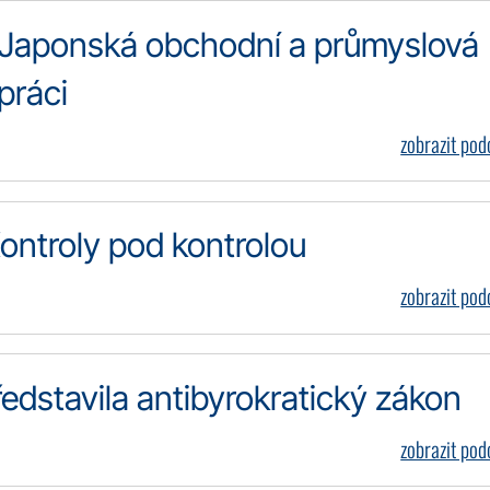
Japonská obchodní a průmyslová
práci
zobrazit po
ntroly pod kontrolou
zobrazit po
dstavila antibyrokratický zákon
zobrazit po