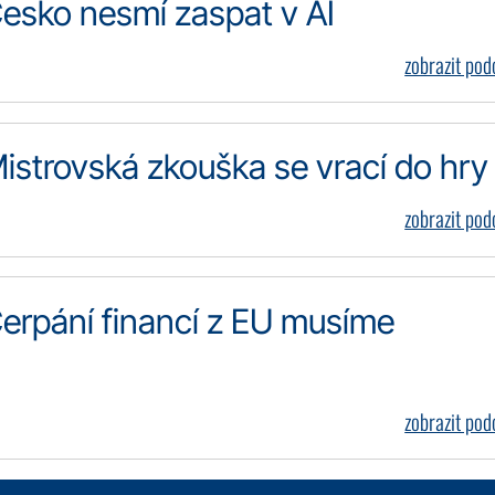
esko nesmí zaspat v AI
zobrazit po
strovská zkouška se vrací do hry
zobrazit po
rpání financí z EU musíme
zobrazit po