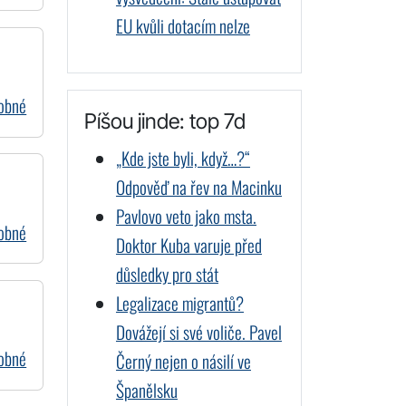
EU kvůli dotacím nelze
dobné
Píšou jinde: top 7d
„Kde jste byli, když…?“
Odpověď na řev na Macinku
Pavlovo veto jako msta.
dobné
Doktor Kuba varuje před
důsledky pro stát
Legalizace migrantů?
Dovážejí si své voliče. Pavel
dobné
Černý nejen o násilí ve
Španělsku