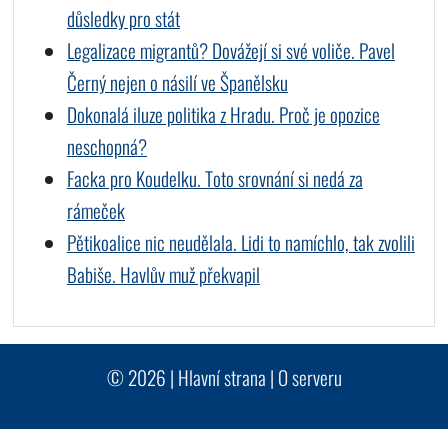
důsledky pro stát
Legalizace migrantů? Dovážejí si své voliče. Pavel
Černý nejen o násilí ve Španělsku
Dokonalá iluze politika z Hradu. Proč je opozice
neschopná?
Facka pro Koudelku. Toto srovnání si nedá za
rámeček
Pětikoalice nic neudělala. Lidi to namíchlo, tak zvolili
Babiše. Havlův muž překvapil
© 2026 |
Hlavní strana
|
O serveru