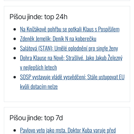
Píšou jinde: top 24h
Na Knížákově pohřbu se potkali Klaus s Pospíšilem
Zdeněk Jemelík: Deník N na koberečku
Salátová (STAN): Umělé oplodnění pro single ženy
Dohra Klause na Nově: Strašlivé. Jako Jakub Železný
v nejlepších letech
SOSP vystavuje vládě vysvědčení: Stále ustupovat EU
kvůli dotacím nelze
Píšou jinde: top 7d
Pavlovo veto jako msta. Doktor Kuba varuje před