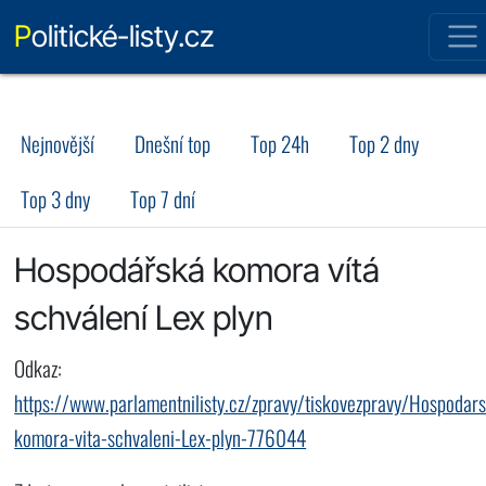
Politické-listy.cz
Nejnovější
Dnešní top
Top 24h
Top 2 dny
Top 3 dny
Top 7 dní
Hospodářská komora vítá
schválení Lex plyn
Odkaz:
https://www.parlamentnilisty.cz/zpravy/tiskovezpravy/Hospodar
komora-vita-schvaleni-Lex-plyn-776044