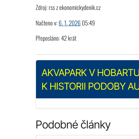
Zdroj: rss z ekonomickydenik.cz
Načteno v:
6. 1. 2026
05:49
Přeposláno: 42 krát
AKVAPARK V HOBARTU:
K HISTORII PODOBY A
Podobné články