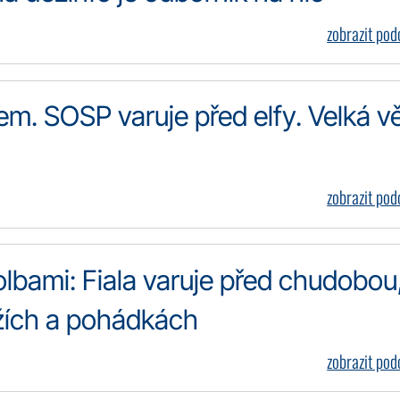
zobrazit po
fem. SOSP varuje před elfy. Velká v
zobrazit po
olbami: Fiala varuje před chudobou
lžích a pohádkách
zobrazit po