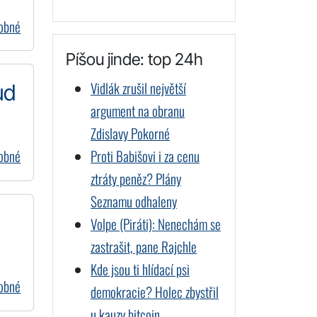
dobné
Píšou jinde: top 24h
Vidlák zrušil největší
ud
argument na obranu
Zdislavy Pokorné
Proti Babišovi i za cenu
dobné
ztráty peněz? Plány
Seznamu odhaleny
Volpe (Piráti): Nenechám se
zastrašit, pane Rajchle
Kde jsou ti hlídací psi
dobné
demokracie? Holec zbystřil
u kauzy bitcoin