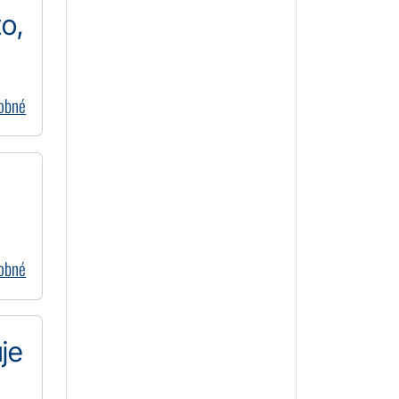
to,
dobné
dobné
je