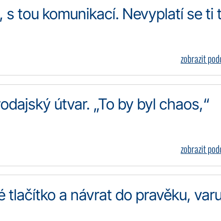
 s tou komunikací. Nevyplatí se ti 
zobrazit po
dajský útvar. „To by byl chaos,“
zobrazit po
tlačítko a návrat do pravěku, varu