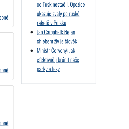
co Tusk nestačil. Opozice
ukazuje svaly po ruské
dobné
raketě v Polsku
Jan Campbell: Nejen
chlebem živ je člověk
Ministr Červený: Jak
efektivněji bránit naše
parky a lesy
dobné
dobné