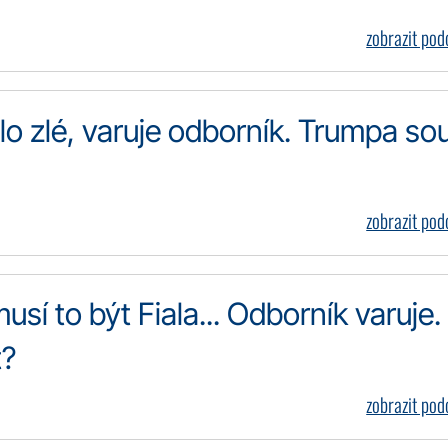
zobrazit po
o zlé, varuje odborník. Trumpa so
zobrazit po
usí to být Fiala... Odborník varuje.
t?
zobrazit po