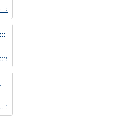
dobné
ěc
dobné
,
dobné