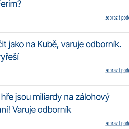
Ferim?
zobrazit po
 jako na Kubě, varuje odborník.
yřeší
zobrazit po
e hře jsou miliardy na zálohový
ní! Varuje odborník
zobrazit po