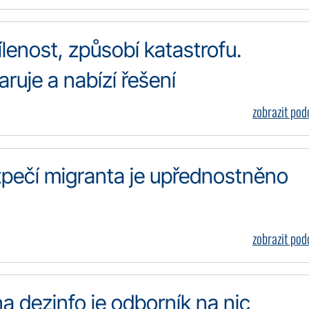
ílenost, způsobí katastrofu.
uje a nabízí řešení
zobrazit po
pečí migranta je upřednostněno
zobrazit po
a dezinfo je odborník na nic