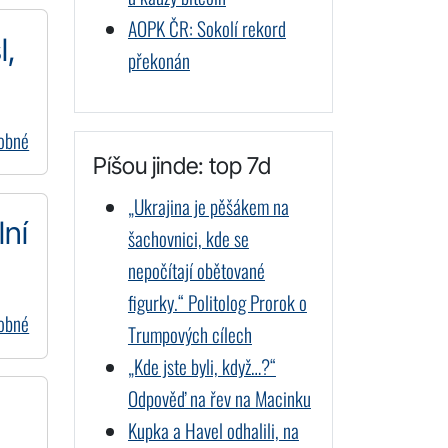
AOPK ČR: Sokolí rekord
l,
překonán
dobné
Píšou jinde: top 7d
„Ukrajina je pěšákem na
lní
šachovnici, kde se
nepočítají obětované
figurky.“ Politolog Prorok o
dobné
Trumpových cílech
„Kde jste byli, když…?“
Odpověď na řev na Macinku
Kupka a Havel odhalili, na