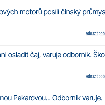
vých motorů posílí čínský průmys
zobrazit po
 osladit čaj, varuje odborník. Ško
zobrazit po
ou Pekarovou... Odborník varuje.