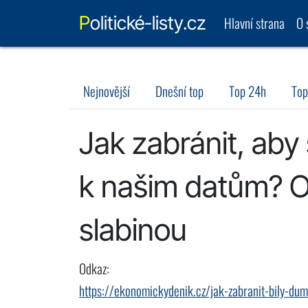
Politické-listy.cz
Hlavní strana
O 
Nejnovější
Dnešní top
Top 24h
Top
Jak zabránit, aby
k našim datům? O
slabinou
Odkaz:
https://ekonomickydenik.cz/jak-zabranit-bily-du