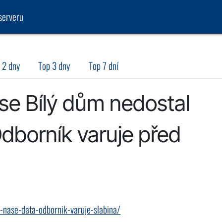
serveru
 2 dny
Top 3 dny
Top 7 dní
 se Bílý dům nedostal
dborník varuje před
m-nase-data-odbornik-varuje-slabina/