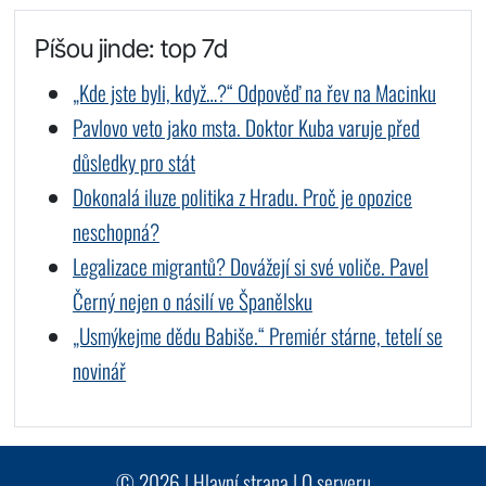
Píšou jinde: top 7d
„Kde jste byli, když…?“ Odpověď na řev na Macinku
Pavlovo veto jako msta. Doktor Kuba varuje před
důsledky pro stát
Dokonalá iluze politika z Hradu. Proč je opozice
neschopná?
Legalizace migrantů? Dovážejí si své voliče. Pavel
Černý nejen o násilí ve Španělsku
„Usmýkejme dědu Babiše.“ Premiér stárne, tetelí se
novinář
© 2026 |
Hlavní strana
|
O serveru