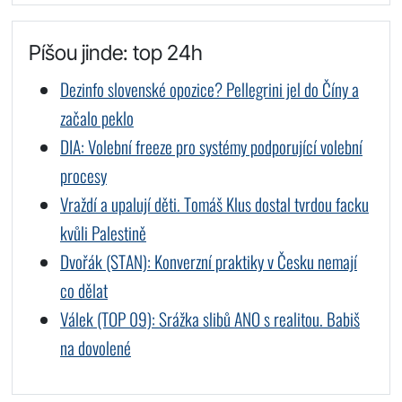
Píšou jinde: top 24h
Dezinfo slovenské opozice? Pellegrini jel do Číny a
začalo peklo
DIA: Volební freeze pro systémy podporující volební
procesy
Vraždí a upalují děti. Tomáš Klus dostal tvrdou facku
kvůli Palestině
Dvořák (STAN): Konverzní praktiky v Česku nemají
co dělat
Válek (TOP 09): Srážka slibů ANO s realitou. Babiš
na dovolené