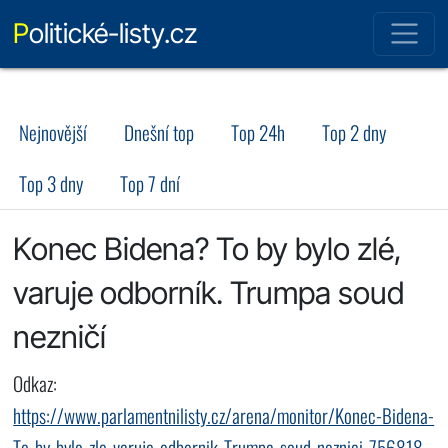
Politické-listy.cz
Nejnovější
Dnešní top
Top 24h
Top 2 dny
Top 3 dny
Top 7 dní
Konec Bidena? To by bylo zlé,
varuje odborník. Trumpa soud
nezničí
Odkaz:
https://www.parlamentnilisty.cz/arena/monitor/Konec-Bidena-
To-by-bylo-zle-varuje-odbornik-Trumpa-soud-neznici-756818