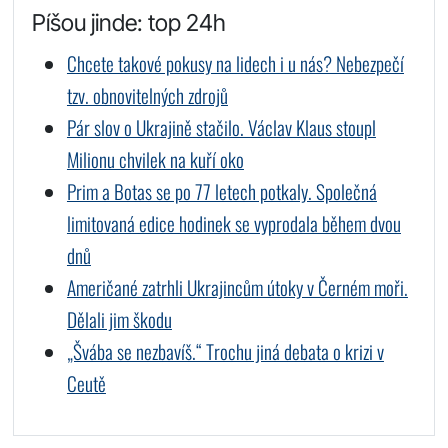
Píšou jinde: top 24h
Chcete takové pokusy na lidech i u nás? Nebezpečí
tzv. obnovitelných zdrojů
Pár slov o Ukrajině stačilo. Václav Klaus stoupl
Milionu chvilek na kuří oko
Prim a Botas se po 77 letech potkaly. Společná
limitovaná edice hodinek se vyprodala během dvou
dnů
Američané zatrhli Ukrajincům útoky v Černém moři.
Dělali jim škodu
„Švába se nezbavíš.“ Trochu jiná debata o krizi v
Ceutě