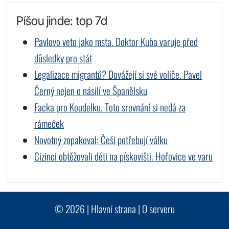
Píšou jinde: top 7d
Pavlovo veto jako msta. Doktor Kuba varuje před
důsledky pro stát
Legalizace migrantů? Dovážejí si své voliče. Pavel
Černý nejen o násilí ve Španělsku
Facka pro Koudelku. Toto srovnání si nedá za
rámeček
Novotný zopakoval: Češi potřebují válku
Cizinci obtěžovali děti na pískovišti. Hořovice ve varu
© 2026 |
Hlavní strana
|
O serveru