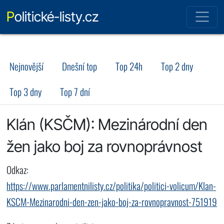
Politické-listy.cz
Nejnovější
Dnešní top
Top 24h
Top 2 dny
Top 3 dny
Top 7 dní
Klán (KSČM): Mezinárodní den
žen jako boj za rovnoprávnost
Odkaz:
https://www.parlamentnilisty.cz/politika/politici-volicum/Klan-
KSCM-Mezinarodni-den-zen-jako-boj-za-rovnopravnost-751919