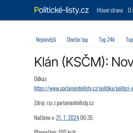
Politické-listy.cz
Hlavní strana
O 
Nejnovější
Dnešní top
Top 24h
Top
Klán (KSČM): Nov
Odkaz:
https://www.parlamentnilisty.cz/politika/politi
Zdroj: rss z parlamentnilisty.cz
Načteno v:
21. 7. 2024
06:35
Přeposláno: 100 krát