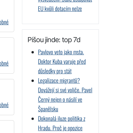
EU kvůli dotacím nelze
dobné
Píšou jinde: top 7d
Pavlovo veto jako msta.
Doktor Kuba varuje před
dobné
důsledky pro stát
Legalizace migrantů?
Dovážejí si své voliče. Pavel
Černý nejen o násilí ve
dobné
Španělsku
Dokonalá iluze politika z
Hradu. Proč je opozice