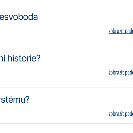
 nesvoboda
zobrazit po
í historie?
zobrazit po
ystému?
zobrazit po