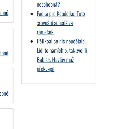
neschopná?
dobné
Facka pro Koudelku. Toto
srovnání si nedá za
rámeček
Pětikoalice nic neudělala.
Lidi to namíchlo, tak zvolili
dobné
Babiše. Havlův muž
překvapil
dobné