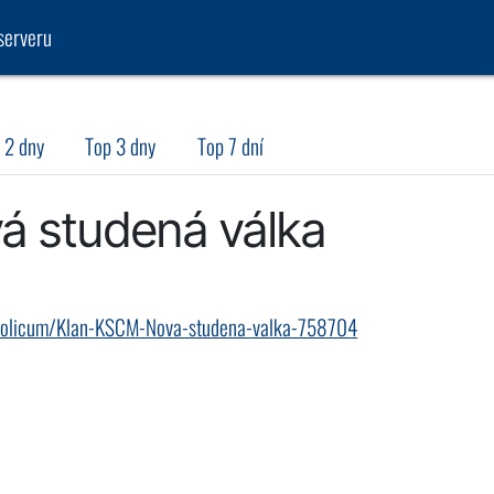
serveru
 2 dny
Top 3 dny
Top 7 dní
á studená válka
ci-volicum/Klan-KSCM-Nova-studena-valka-758704