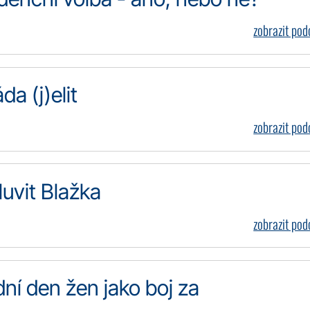
zobrazit po
a (j)elit
zobrazit po
uvit Blažka
zobrazit po
ní den žen jako boj za