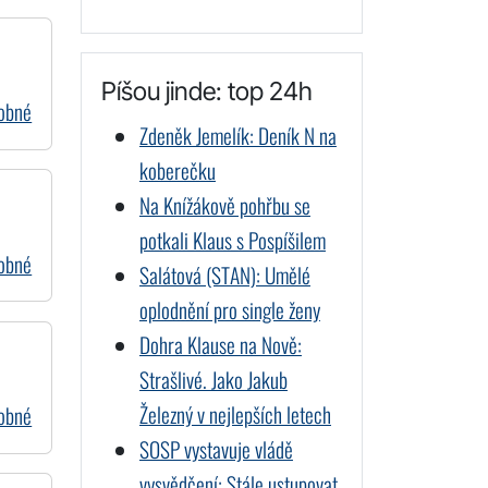
Píšou jinde: top 24h
dobné
Zdeněk Jemelík: Deník N na
koberečku
Na Knížákově pohřbu se
potkali Klaus s Pospíšilem
dobné
Salátová (STAN): Umělé
oplodnění pro single ženy
Dohra Klause na Nově:
Strašlivé. Jako Jakub
Železný v nejlepších letech
dobné
SOSP vystavuje vládě
vysvědčení: Stále ustupovat