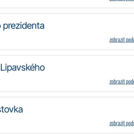
 prezidenta
zobrazit po
 Lipavského
zobrazit po
stovka
zobrazit po