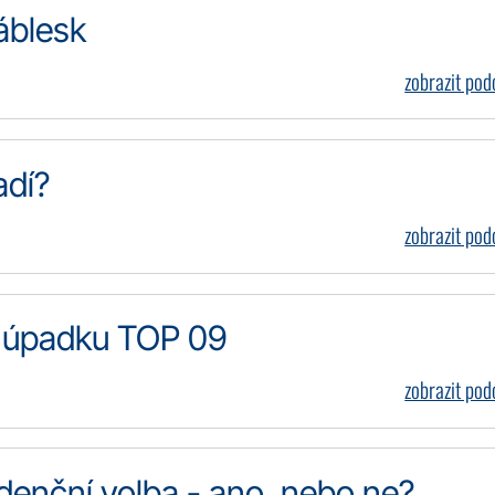
áblesk
zobrazit po
adí?
zobrazit po
ny úpadku TOP 09
zobrazit po
enční volba - ano, nebo ne?