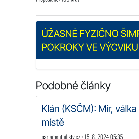
ÚŽASNÉ FYZIČNO ŠIMP
POKROKY VE VÝCVIKU 
Podobné články
Klán (KSČM): Mír, válka
místě
parlamentnilisty.cz • 15. 8. 2024 05:35