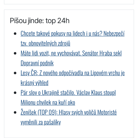
Píšou jinde: top 24h
Chcete takové pokusy na lidech i u nás? Nebezpečí
tzv. obnovitelných zdrojů
Máte lidi vozit, ne vychovávat. Senátor Hraba sekl
Dopravní podnik
Lesy ČR: Z nového odpočívadla na Lipovém vrchu je
krásný výhled
Pár slov o Ukrajině stačilo. Václav Klaus stoupl
Milionu chvilek na kuří oko
Ženíšek (TOP 09): Hlasy svých voličů Motoristé
vyměnili za pašalíky