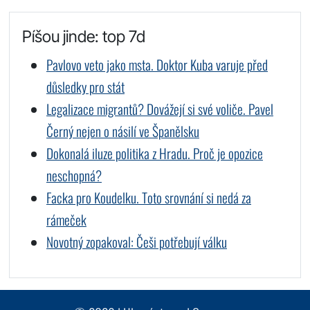
Píšou jinde: top 7d
Pavlovo veto jako msta. Doktor Kuba varuje před
důsledky pro stát
Legalizace migrantů? Dovážejí si své voliče. Pavel
Černý nejen o násilí ve Španělsku
Dokonalá iluze politika z Hradu. Proč je opozice
neschopná?
Facka pro Koudelku. Toto srovnání si nedá za
rámeček
Novotný zopakoval: Češi potřebují válku