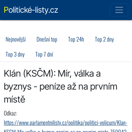
Politické-listy.cz
Nejnovější
Dnešní top
Top 24h
Top 2 dny
Top 3 dny
Top 7 dní
Klán (KSČM): Mír, válka a
byznys - peníze až na prvním
místě
Odkaz:
https://www.parlamentnilisty.cz/politika/politici-volicum/Klan-
KSCM-Mir-valka-a-byznys-penize-az-na-prvnim-miste-759942