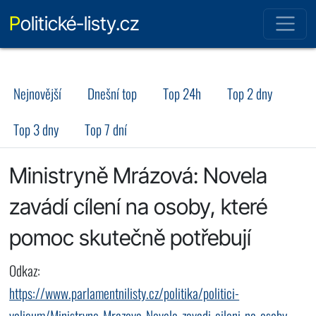
Politické-listy.cz
Nejnovější
Dnešní top
Top 24h
Top 2 dny
Top 3 dny
Top 7 dní
Ministryně Mrázová: Novela
zavádí cílení na osoby, které
pomoc skutečně potřebují
Odkaz:
https://www.parlamentnilisty.cz/politika/politici-
volicum/Ministryne-Mrazova-Novela-zavadi-cileni-na-osoby-