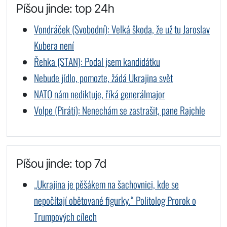
Píšou jinde: top 24h
Vondráček (Svobodní): Velká škoda, že už tu Jaroslav
Kubera není
Řehka (STAN): Podal jsem kandidátku
Nebude jídlo, pomozte, žádá Ukrajina svět
NATO nám nediktuje, říká generálmajor
Volpe (Piráti): Nenechám se zastrašit, pane Rajchle
Píšou jinde: top 7d
„Ukrajina je pěšákem na šachovnici, kde se
nepočítají obětované figurky.“ Politolog Prorok o
Trumpových cílech