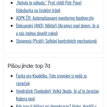
„Nebyla to náhoda.“ Proč chtěl Petr Pavel
Habsburka na českém trůně
AOPK ČR: Automatizovaný monitoring biodiverzity
Doksanský (ANO): Někteří Ukrajinci mají dojem, že si
u nás mohou dovolit cokoli
Stojanová (Piráti): Selhání kontrolních mechanismů
Píšou jinde: top 7d
Facka pro Koudelku. Toto srovnání si nedá za
rámeček
Vondráček (Svobodní): Velká škoda, že už tu Jaroslav
Kubera není
Kde jsou ti hlídací psi demokracie? Holec zbystřil u