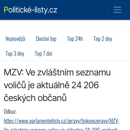
Politické-listy.cz
Nejnovější
Dnešní top
Top 24h
Top 2 dny
Top 3 dny
Top 7 dní
MZV: Ve zvláštním seznamu
voličů je aktuálně 24 206
českých občanů
Odkaz:
https://www.parlamentnilisty.cz/zpravy/tiskovezpravy/MZV-
Ve-zvlastnim-seznamu-volicu-je-aktualne-24-206-ceskych-