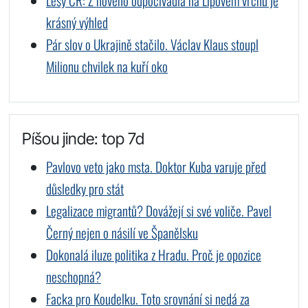
Lesy ČR: Z nového odpočívadla na Lipovém vrchu je
krásný výhled
Pár slov o Ukrajině stačilo. Václav Klaus stoupl
Milionu chvilek na kuří oko
Píšou jinde: top 7d
Pavlovo veto jako msta. Doktor Kuba varuje před
důsledky pro stát
Legalizace migrantů? Dovážejí si své voliče. Pavel
Černý nejen o násilí ve Španělsku
Dokonalá iluze politika z Hradu. Proč je opozice
neschopná?
Facka pro Koudelku. Toto srovnání si nedá za