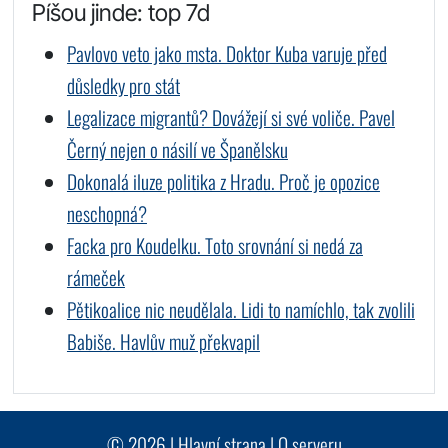
Píšou jinde: top 7d
Pavlovo veto jako msta. Doktor Kuba varuje před
důsledky pro stát
Legalizace migrantů? Dovážejí si své voliče. Pavel
Černý nejen o násilí ve Španělsku
Dokonalá iluze politika z Hradu. Proč je opozice
neschopná?
Facka pro Koudelku. Toto srovnání si nedá za
rámeček
Pětikoalice nic neudělala. Lidi to namíchlo, tak zvolili
Babiše. Havlův muž překvapil
© 2026 |
Hlavní strana
|
O serveru