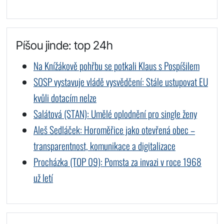
Píšou jinde: top 24h
Na Knížákově pohřbu se potkali Klaus s Pospíšilem
SOSP vystavuje vládě vysvědčení: Stále ustupovat EU
kvůli dotacím nelze
Salátová (STAN): Umělé oplodnění pro single ženy
Aleš Sedláček: Horoměřice jako otevřená obec –
transparentnost, komunikace a digitalizace
Procházka (TOP 09): Pomsta za invazi v roce 1968
už letí