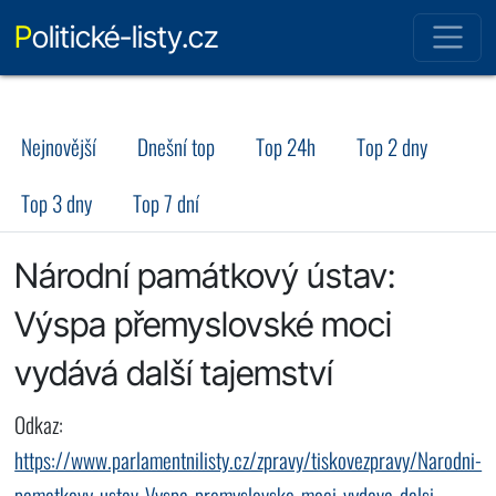
Politické-listy.cz
Nejnovější
Dnešní top
Top 24h
Top 2 dny
Top 3 dny
Top 7 dní
Národní památkový ústav:
Výspa přemyslovské moci
vydává další tajemství
Odkaz:
https://www.parlamentnilisty.cz/zpravy/tiskovezpravy/Narodni-
pamatkovy-ustav-Vyspa-premyslovske-moci-vydava-dalsi-